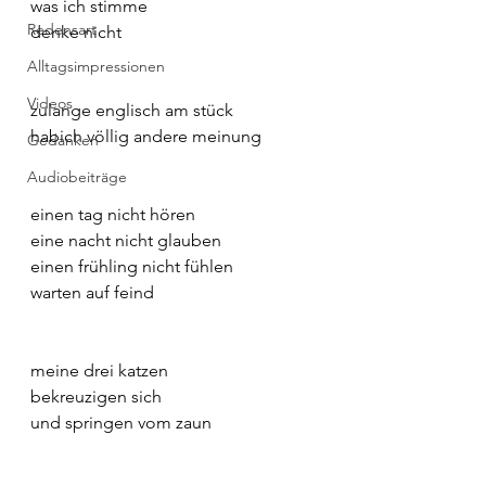
was ich stimme
Redensart
denke nicht
Alltagsimpressionen
Videos
zulange englisch am stück
habich völlig andere meinung
Gedanken
Audiobeiträge
einen tag nicht hören
eine nacht nicht glauben
einen frühling nicht fühlen
warten auf feind
meine drei katzen
bekreuzigen sich
und springen vom zaun