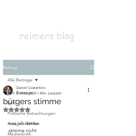
Kontakt
Abonnieren
reimers blog
Beitrag
Alle Beiträge
Daniel Costantino
Alle Beiträge
5. März 2025
1 Min. Lesezeit
bürgers stimme
Lyrik
Mit NaN von 5 Sternen bewertet.
Politische Betrachtungen
was ich denke
Kurzgeschichten
stimme nicht
Medienkritik