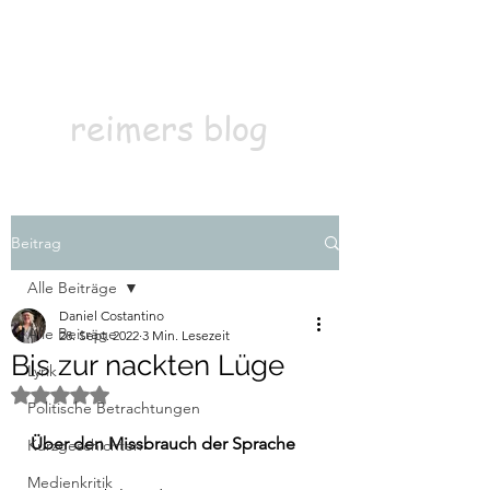
Kontakt
Abonnieren
reimers blog
Beitrag
Alle Beiträge
Daniel Costantino
Alle Beiträge
28. Sept. 2022
3 Min. Lesezeit
Bis zur nackten Lüge
Lyrik
Mit NaN von 5 Sternen bewertet.
Politische Betrachtungen
Über den Missbrauch der Sprache
Kurzgeschichten
Medienkritik