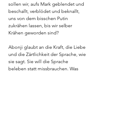
sollen wir, aufs Mark geblendet und 
beschallt, verblödet und beknallt, 
uns von dem bisschen Putin 
zukrähen lassen, bis wir selber 
Krähen geworden sind?
Abonji glaubt an die Kraft, die Liebe 
und die Zärtlichkeit der Sprache, wie 
sie sagt. Sie will die Sprache 
beleben statt missbrauchen. Was 
natürlich, Belebung und Missbrauch 
derart gegeneinandergestellt, die 
Strahlkraft einer verlogenen Sprache 
im vornherein ein wenig tot 
erscheinen liesse. Aber maustot 
wäre erst die Sprache eines Autors, 
der jedes Wort auf die Goldwaage 
legte. So käme eine Literatur nun 
auch nicht voran. Es ehrt die Autorin, 