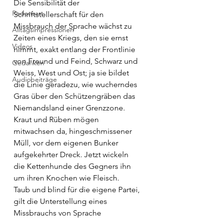
Die Sensibilität der 
Redensart
Schriftstellerschaft für den 
Missbrauch der Sprache wächst zu 
Alltagsimpressionen
Zeiten eines Kriegs, den sie ernst 
Videos
nimmt, exakt entlang der Frontlinie 
von Freund und Feind, Schwarz und 
Gedanken
Weiss, West und Ost; ja sie bildet 
Audiobeiträge
die Linie geradezu, wie wucherndes 
Gras über den Schützengräben das 
Niemandsland einer Grenzzone. 
Kraut und Rüben mögen 
mitwachsen da, hingeschmissener 
Müll, vor dem eigenen Bunker 
aufgekehrter Dreck. Jetzt wickeln 
die Kettenhunde des Gegners ihn 
um ihren Knochen wie Fleisch. 
Taub und blind für die eigene Partei, 
gilt die Unterstellung eines 
Missbrauchs von Sprache 