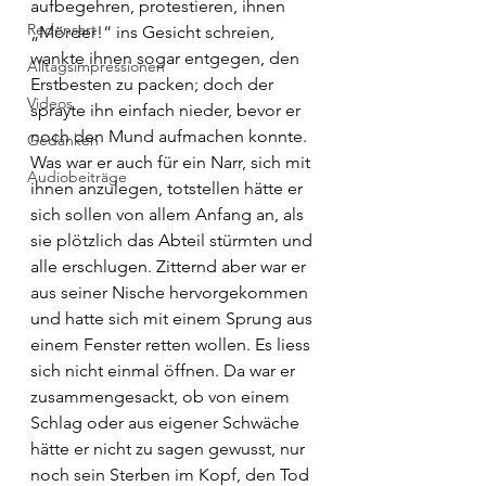
aufbegehren, protestieren, ihnen 
Redensart
„Mörder!“ ins Gesicht schreien, 
wankte ihnen sogar entgegen, den 
Alltagsimpressionen
Erstbesten zu packen; doch der 
Videos
sprayte ihn einfach nieder, bevor er 
noch den Mund aufmachen konnte. 
Gedanken
Was war er auch für ein Narr, sich mit 
Audiobeiträge
ihnen anzulegen, totstellen hätte er 
sich sollen von allem Anfang an, als 
sie plötzlich das Abteil stürmten und 
alle erschlugen. Zitternd aber war er 
aus seiner Nische hervorgekommen 
und hatte sich mit einem Sprung aus 
einem Fenster retten wollen. Es liess 
sich nicht einmal öffnen. Da war er 
zusammengesackt, ob von einem 
Schlag oder aus eigener Schwäche 
hätte er nicht zu sagen gewusst, nur 
noch sein Sterben im Kopf, den Tod 