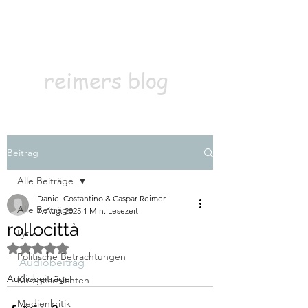
Kontakt
Abonnieren
reimers blog
Beitrag
Alle Beiträge
Daniel Costantino & Caspar Reimer
Alle Beiträge
7. Aug. 2025
1 Min. Lesezeit
rollocittà
Lyrik
Mit NaN von 5 Sternen bewertet.
Politische Betrachtungen
Audiobeitrag
Audiobeiträge
Kurzgeschichten
Medienkritik