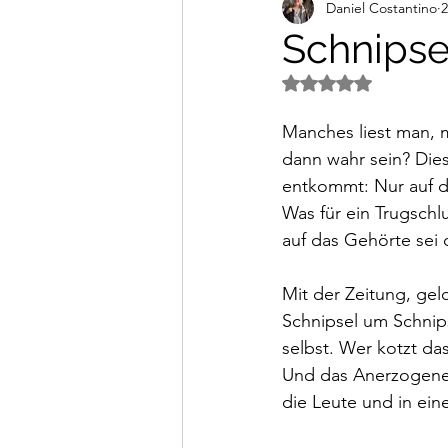
Daniel Costantino
2
Alltagsimpressionen
Vi
Schnipse
Mit NaN von 5 Ster
Manches liest man, m
dann wahr sein? Dies
entkommt: Nur auf da
Was für ein Trugschl
auf das Gehörte sei 
Mit der Zeitung, ge
Schnipsel um Schnips
selbst. Wer kotzt da
Und das Anerzogene 
die Leute und in ein