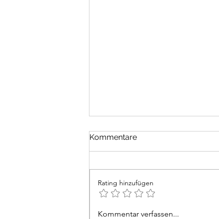
Religionen
Kommentare
Jede Religion muss von sich
behaupten, die einzig wahre zu
sein. Die Gläubigen einer jeden
Rating hinzufügen
haben ihre Häuser für Gebete
und Rituale. Ein „Haus der
Religionen“, wie es das
Kommentar verfassen...