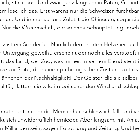
 ich, stirbt aus. Und zwar ganz langsam in Raten, Gebur
em lese ich das. Erst warens nur die Schweizer, furchtba
hen. Und immer so fort. Zuletzt die Chinesen, sogar si
Nur die Wissenschaft, die solches behauptet, legt noch
iz ist ein Sonderfall. Nämlich dem echten Helvetier, auc
 Untergang geweiht, erscheint dennoch alles verstopft 
dt, das Land, der Zug, was immer. In seinem Elend steht 
ative zur Seite, die seinen pathologischen Zustand zu trö
Fähnchen der Nachhaltigkeit! Der Geister, die sie selber 
Realität, flattern sie wild im peitschenden Wind und schl
rate, unter dem die Menschheit schliesslich fällt und ver
t sich unwiderruflich hernieder. Aber langsam, mit Anlauf
n Milliarden sein, sagen Forschung und Zeitung. Und he