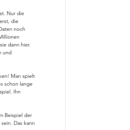
t. Nur die 
rst, die 
Daten noch 
illionen 
sie dann hier. 
e und 
ken! Man spielt 
es schon lange 
piel. Ihn 
 Beispiel der 
 sein. Das kann 