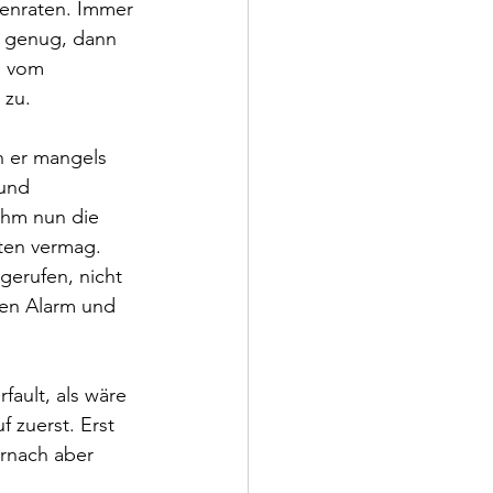
tenraten. Immer 
r genug, dann 
e vom 
 zu.
h er mangels 
und 
ihm nun die 
sten vermag.
gerufen, nicht 
agen Alarm und 
fault, als wäre 
 zuerst. Erst 
rnach aber 