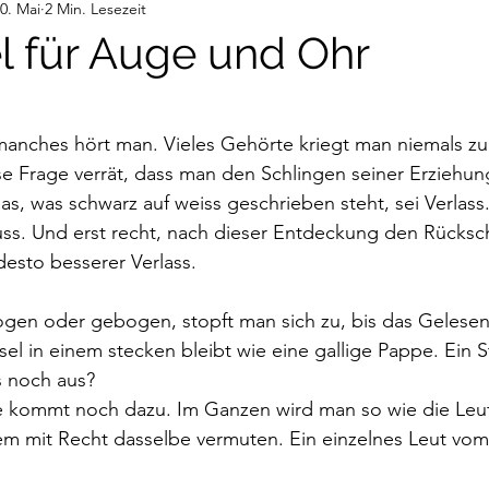
0. Mai
2 Min. Lesezeit
deos
Gedanken
Audiobeiträge
l für Auge und Ohr
nen bewertet.
anches hört man. Vieles Gehörte kriegt man niemals zu 
e Frage verrät, dass man den Schlingen seiner Erziehun
s, was schwarz auf weiss geschrieben steht, sei Verlass
uss. Und erst recht, nach dieser Entdeckung den Rücksch
desto besserer Verlass.
logen oder gebogen, stopft man sich zu, bis das Gelese
el in einem stecken bleibt wie eine gallige Pappe. Ein 
s noch aus?
kommt noch dazu. Im Ganzen wird man so wie die Leute
em mit Recht dasselbe vermuten. Ein einzelnes Leut vom