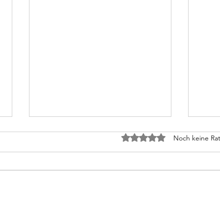
Tod 
Mit 0 von 5 Sternen bewe
Noch keine Rat
Wenn 
gesto
alber
also 
Schreiben, wozu?
eine
erste