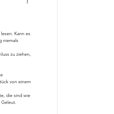
lesen. Kann es 
g niemals 
.
luss zu ziehen, 
ne
Stück von einem 
, die sind wie 
 Geleut.