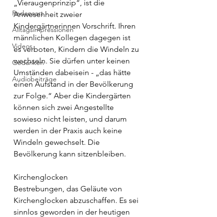
„Vieraugenprinzip“, ist die 
Redensart
Anwesenheit zweier 
Kindergärtnerinnen Vorschrift. Ihren 
Alltagsimpressionen
männlichen Kollegen dagegen ist 
Videos
es verboten, Kindern die Windeln zu 
wechseln. Sie dürfen unter keinen 
Gedanken
Umständen dabeisein - „das hätte 
Audiobeiträge
einen Aufstand in der Bevölkerung 
zur Folge.“ Aber die Kindergärten 
können sich zwei Angestellte 
sowieso nicht leisten, und darum 
werden in der Praxis auch keine 
Windeln gewechselt. Die 
Bevölkerung kann sitzenbleiben.
Kirchenglocken
Bestrebungen, das Geläute von 
Kirchenglocken abzuschaffen. Es sei 
sinnlos geworden in der heutigen 