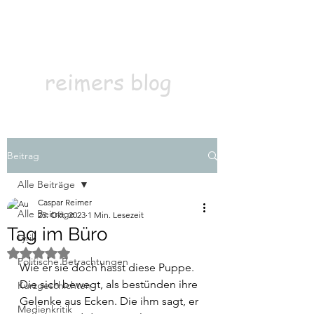
Kontakt
Abonnieren
reimers blog
Beitrag
Alle Beiträge
Caspar Reimer
Alle Beiträge
25. Okt. 2023
1 Min. Lesezeit
Tag im Büro
Lyrik
Mit NaN von 5 Sternen bewertet.
Politische Betrachtungen
Wie er sie doch hasst diese Puppe. 
Die sich bewegt, als bestünden ihre 
Kurzgeschichten
Gelenke aus Ecken. Die ihm sagt, er 
Medienkritik