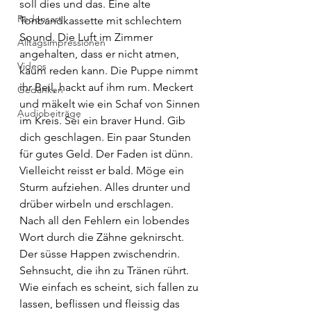
soll dies und das. Eine alte 
Redensart
Tonbandkassette mit schlechtem 
Sound. Die Luft im Zimmer 
Alltagsimpressionen
angehalten, dass er nicht atmen, 
Videos
kaum reden kann. Die Puppe nimmt 
ihr Beil, hackt auf ihm rum. Meckert 
Gedanken
und mäkelt wie ein Schaf von Sinnen 
Audiobeiträge
im Kreis. Sei ein braver Hund. Gib 
dich geschlagen. Ein paar Stunden 
für gutes Geld. Der Faden ist dünn. 
Vielleicht reisst er bald. Möge ein 
Sturm aufziehen. Alles drunter und 
drüber wirbeln und erschlagen. 
Nach all den Fehlern ein lobendes 
Wort durch die Zähne geknirscht. 
Der süsse Happen zwischendrin. 
Sehnsucht, die ihn zu Tränen rührt. 
Wie einfach es scheint, sich fallen zu 
lassen, beflissen und fleissig das 