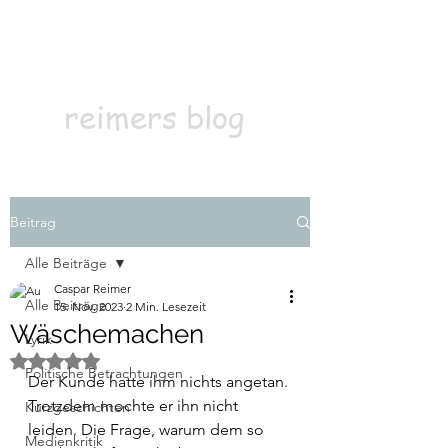
Kontakt
Abonnieren
reimers blog
Beitrag
Alle Beiträge
Caspar Reimer
Alle Beiträge
15. Nov. 2023
2 Min. Lesezeit
Wäschemachen
Lyrik
Mit NaN von 5 Sternen bewertet.
Politische Betrachtungen
Der Kunde hatte ihm nichts angetan. 
Trotzdem mochte er ihn nicht 
Kurzgeschichten
leiden. Die Frage, warum dem so 
Medienkritik