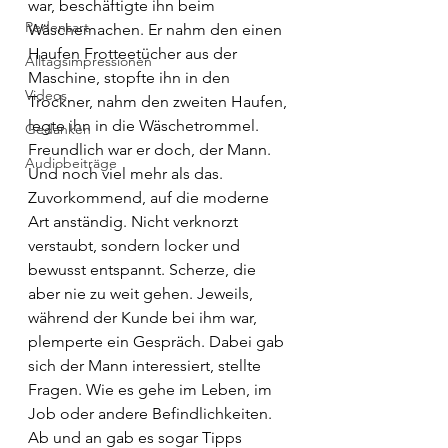
war, beschäftigte ihn beim 
Redensart
Wäschemachen. Er nahm den einen 
Haufen Frotteetücher aus der 
Alltagsimpressionen
Maschine, stopfte ihn in den 
Videos
Trockner, nahm den zweiten Haufen, 
legte ihn in die Wäschetrommel. 
Gedanken
Freundlich war er doch, der Mann. 
Audiobeiträge
Und noch viel mehr als das. 
Zuvorkommend, auf die moderne 
Art anständig. Nicht verknorzt 
verstaubt, sondern locker und 
bewusst entspannt. Scherze, die 
aber nie zu weit gehen. Jeweils, 
während der Kunde bei ihm war, 
plemperte ein Gespräch. Dabei gab 
sich der Mann interessiert, stellte 
Fragen. Wie es gehe im Leben, im 
Job oder andere Befindlichkeiten. 
Ab und an gab es sogar Tipps 