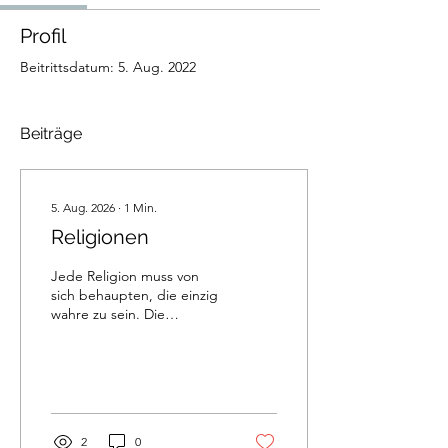
Profil
Beitrittsdatum: 5. Aug. 2022
Beiträge
5. Aug. 2026
∙
1
Min.
Religionen
Jede Religion muss von
sich behaupten, die einzig
wahre zu sein. Die
Gläubigen einer jeden
haben ihre Häuser für
Gebete und Rituale. Ein
„Haus der Religionen“, wie
es das beispielsweise in
Bern gibt, ist irgendwie
2
0
befremdlich - eine naiv