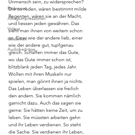
Unmensch sein, zu widersprechen? 
Redensart
Die so reden, wären bestimmt milde 
Regenten, wären sie an der Macht, 
Alltagsimpressionen
und liessen jeden gewähren. Das 
Videos
sieht man ihnen von weitem schon 
an. Einer wie der andere lieb, einer 
Gedanken
wie der andere gut, tupfgenau 
Audiobeiträge
gleich. Schaffen immer das Gute, 
wo das Gute immer schon ist, 
blitzblank jeden Tag, jedes Jahr. 
Wollen mit ihren Muskeln nur 
spielen, man gönnt ihnen ja nichts.
Das Leben überlassen sie freilich 
den andern. Sie kommen nämlich 
garnicht dazu. Auch das sagen sie 
gerne: Sie hätten keine Zeit, um zu 
leben. Sie müssten arbeiten gehn 
und ihr Leben verdienen. So steht 
die Sache. Sie verdienen ihr Leben, 