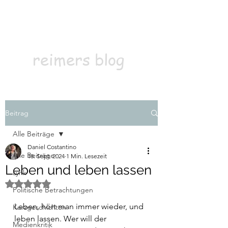
Kontakt
Abonnieren
reimers blog
Beitrag
Alle Beiträge
Daniel Costantino
Alle Beiträge
18. Sept. 2024
1 Min. Lesezeit
Leben und leben lassen
Lyrik
Mit NaN von 5 Sternen bewertet.
Politische Betrachtungen
Leben, hört man immer wieder, und 
Kurzgeschichten
leben lassen. Wer will der 
Medienkritik