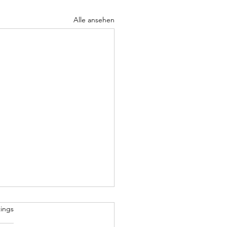
Alle ansehen
 Holde
rtet.
ings
hem Künstler, dem Geld