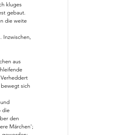
ch kluges 
est gebaut. 
n die weite 
. Inzwischen, 
 
schen aus 
hleifende 
. Verheddert 
s bewegt sich 
 und 
 die 
über den 
dere Märchen'; 
h geworden: 