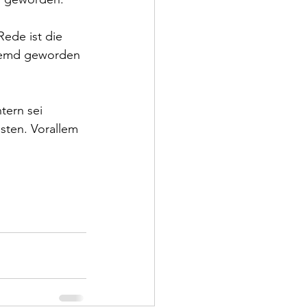
ede ist die 
fremd geworden 
ern sei 
sten. Vorallem 