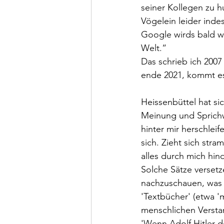
seiner Kollegen zu h
Vögelein leider indes
Google wirds bald we
Welt.“ 
Das schrieb ich 2007
ende 2021, kommt es
Heissenbüttel hat si
Meinung und Sprichw
hinter mir herschleif
sich. Zieht sich stra
alles durch mich hin
Solche Sätze versetz
nachzuschauen, was 
'Textbücher' (etwa 
menschlichen Verstan
'Wenn Adolf Hitler d