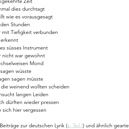
ckgekehrte Zeit
nmal dies durchtagt
üllt wie es vorausgesagt
n den Stunden
 mit Tiefigkeit verbunden
 erkennt
es süsses Instrument
r nicht war gewohnt
wechselweisen Mond
 sagen wüsste
 sagen sagen müsste
die weinend wollten scheiden
nsucht langen Leiden
ch dürften wieder pressen
 sich hier vergessen
Beiträge zur deutschen Lyrik (
s. Teil I
) und ähnlich geart