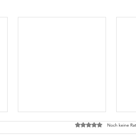
papa goll und mamma goll
O du
Mit 0 von 5 Sternen bewe
Noch keine Rat
papa goll und mamma goll sind
Manc