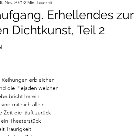
8. Nov. 2021
2 Min. Lesezeit
deos
Gedanken
Audiobeiträge
fgang. Erhellendes zur
 Dichtkunst, Teil 2
nen bewertet.
l
 Reihungen erbleichen
 und die Plejaden weichen
ebe bricht herein
ind mit sich allein
e Zeit die läuft zurück
e ein Theaterstück
t Traurigkeit