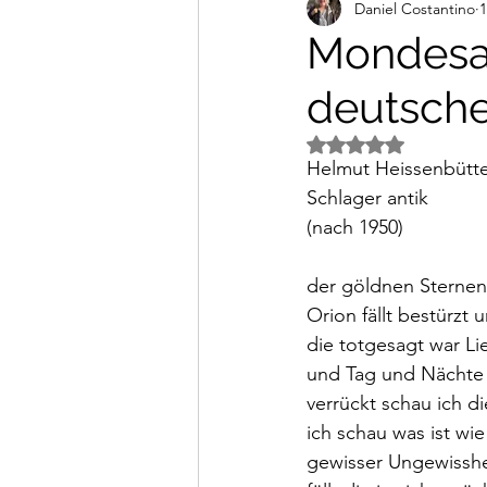
Daniel Costantino
1
Alltagsimpressionen
Vi
Mondesau
deutschen
Mit NaN von 5 Ster
Helmut Heissenbütte
Schlager antik 
(nach 1950)
der göldnen Sternen
Orion fällt bestürzt
die totgesagt war Li
und Tag und Nächte s
verrückt schau ich di
ich schau was ist wi
gewisser Ungewisshei