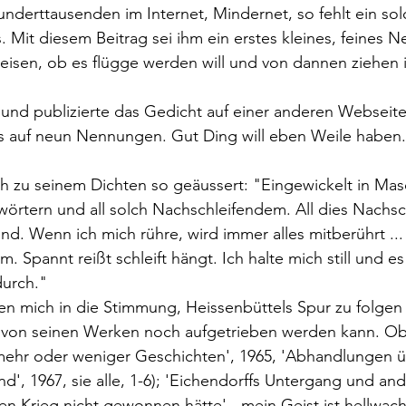
underttausenden im Internet, Mindernet, so fehlt ein sol
. Mit diesem Beitrag sei ihm ein erstes kleines, feines N
isen, ob es flügge werden will und von dannen ziehen i
 und publizierte das Gedicht auf einer anderen Webseite
 auf neun Nennungen. Gut Ding will eben Weile haben.
ch zu seinem Dichten so geäussert: "Eingewickelt in Ma
örtern und all solch Nachschleifendem. All dies Nachsc
end. Wenn ich mich rühre, wird immer alles mitberührt ..
mm. Spannt reißt schleift hängt. Ich halte mich still und e
durch."
en mich in die Stimmung, Heissenbüttels Spur zu folgen
von seinen Werken noch aufgetrieben werden kann. Ob
'mehr oder weniger Geschichten', 1965, 'Abhandlungen 
d', 1967, sie alle, 1-6); 'Eichendorffs Untergang und an
en Krieg nicht gewonnen hätte' - mein Geist ist hellwac