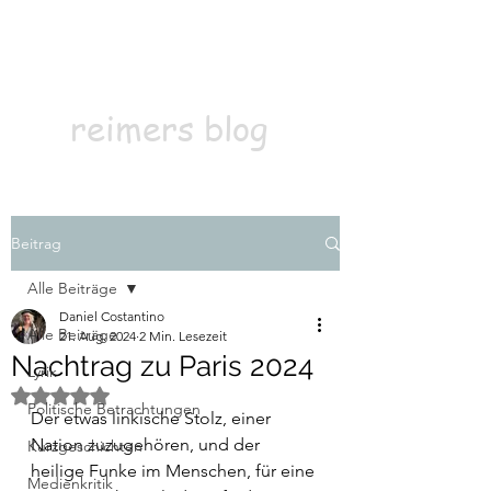
Kontakt
Abonnieren
reimers blog
Beitrag
Alle Beiträge
Daniel Costantino
Alle Beiträge
21. Aug. 2024
2 Min. Lesezeit
Nachtrag zu Paris 2024
Lyrik
Mit NaN von 5 Sternen bewertet.
Politische Betrachtungen
Der etwas linkische Stolz, einer 
Nation zuzugehören, und der 
Kurzgeschichten
heilige Funke im Menschen, für eine 
Medienkritik