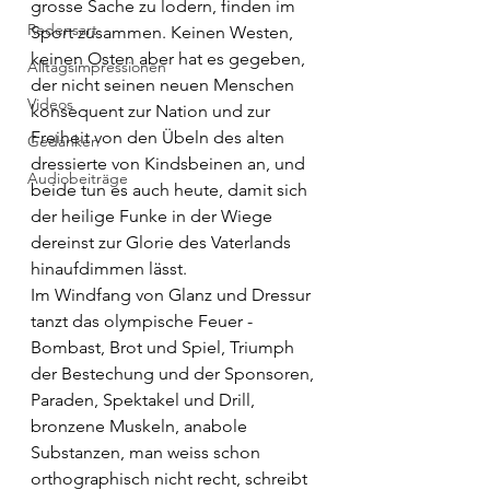
grosse Sache zu lodern, finden im 
Redensart
Sport zusammen. Keinen Westen, 
keinen Osten aber hat es gegeben, 
Alltagsimpressionen
der nicht seinen neuen Menschen 
Videos
konsequent zur Nation und zur 
Freiheit von den Übeln des alten 
Gedanken
dressierte von Kindsbeinen an, und 
Audiobeiträge
beide tun es auch heute, damit sich 
der heilige Funke in der Wiege 
dereinst zur Glorie des Vaterlands 
hinaufdimmen lässt.
Im Windfang von Glanz und Dressur 
tanzt das olympische Feuer - 
Bombast, Brot und Spiel, Triumph 
der Bestechung und der Sponsoren, 
Paraden, Spektakel und Drill, 
bronzene Muskeln, anabole 
Substanzen, man weiss schon 
orthographisch nicht recht, schreibt 