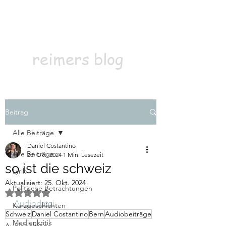
Kontakt
Abonnieren
reimers blog
Beitrag
Alle Beiträge
Daniel Costantino
Alle Beiträge
23. Okt. 2024
1 Min. Lesezeit
so ist die schweiz
Lyrik
Aktualisiert:
25. Okt. 2024
Politische Betrachtungen
Mit NaN von 5 Sternen bewertet.
Audiodatei
Kurzgeschichten
Schweiz
Daniel Costantino
Bern
Audiobeiträge
Medienkritik