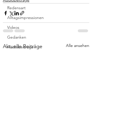
Audiobeiträge
Redensart
Alltagsimpressionen
Videos
Gedanken
Alle ansehen
Aktuelle Beiträge
Audiobeiträge