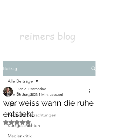
Kontakt
Abonnieren
reimers blog
Beitrag
Alle Beiträge
Daniel Costantino
Alle Beiträge
28. Juni 2023
1 Min. Lesezeit
wer weiss wann die ruhe
Lyrik
entsteht
Politische Betrachtungen
Mit NaN von 5 Sternen bewertet.
Kurzgeschichten
Medienkritik