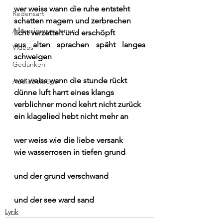
wer weiss wann die ruhe entsteht
Redensart
schatten magern und zerbrechen
Alltagsimpressionen
licht verzettelt und erschöpft
aus alten sprachen späht langes 
Videos
schweigen
Gedanken
wer weiss wann die stunde rückt
Audiobeiträge
dünne luft harrt eines klangs
verblichner mond kehrt nicht zurück
ein klagelied hebt nicht mehr an
wer weiss wie die liebe versank
wie wasserrosen in tiefen grund
und der grund verschwand
und der see ward sand
Lyrik