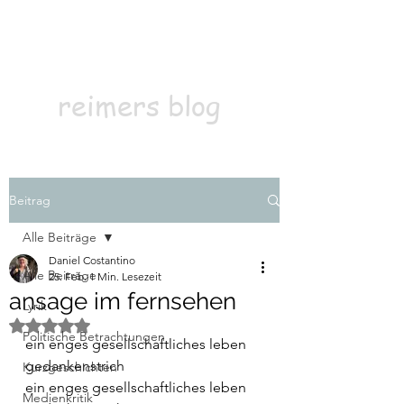
Kontakt
Abonnieren
reimers blog
Beitrag
Alle Beiträge
Daniel Costantino
Alle Beiträge
25. Feb.
1 Min. Lesezeit
ansage im fernsehen
Lyrik
Mit NaN von 5 Sternen bewertet.
Politische Betrachtungen
ein enges gesellschaftliches leben
gedankenstrich
Kurzgeschichten
ein enges gesellschaftliches leben 
Medienkritik