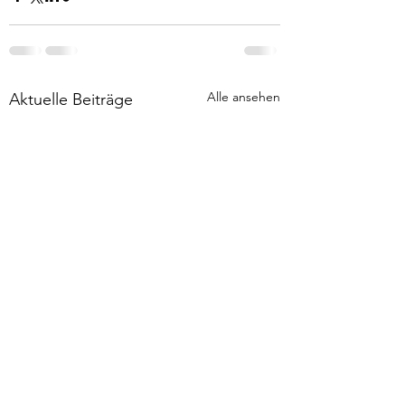
Alle ansehen
Aktuelle Beiträge
Notizen 13
Deus vult