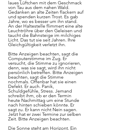
laues Lüftchen mit dem Geschmack 
von Tau aus dem nahen Wald. 
Gedanken an alte Zeiten flackern auf 
und spenden kurzen Trost. Es gab 
Jahre, wo es besser um ihn stand. 
An der Haltestelle flimmert eine alte 
Leuchtröhre über den Geleisen und 
taucht die Bahnsteige im milchiges 
Licht. Das tut sie seit Jahren. Ihre 
Gleichgültigkeit verletzt ihn. 
Bitte Anzeigen beachten, sagt die 
Computerstimme im Zug. Er 
versucht, die Stimme zu ignorieren, 
denn, was sie sagt, wird ihn nicht 
persönlich betreffen. Bitte Anzeigen 
beachten, sagt die Stimme 
nochmals. Offenbar hat sie einen 
Defekt. Er auch. Panik, 
Schuldgefühle, Stress. Jemand 
schreibt ihm, ob er den Termin 
heute Nachmittag um eine Stunde 
nach hinten schieben könnte. Er 
sagt zu. Er kann nicht Nein sagen. 
Jetzt hat er zwei Termine zur selben 
Zeit. Bitte Anzeigen beachten. 
Die Sonne steht am Horizont. Ein 