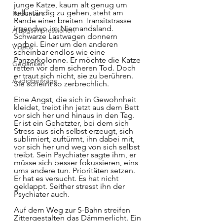
junge Katze, kaum alt genug um 
selbständig zu gehen, steht am 
Redensart
Rande einer breiten Transitstrasse 
irgendwo im Niemandsland. 
Alltagsimpressionen
Schwarze Lastwagen donnern 
vorbei. Einer um den anderen 
Videos
scheinbar endlos wie eine 
Panzerkolonne. Er möchte die Katze 
Gedanken
retten vor dem sicheren Tod. Doch 
er traut sich nicht, sie zu berühren. 
Audiobeiträge
Sie scheint so zerbrechlich. 
Eine Angst, die sich in Gewohnheit 
kleidet, treibt ihn jetzt aus dem Bett 
vor sich her und hinaus in den Tag. 
Er ist ein Gehetzter, bei dem sich 
Stress aus sich selbst erzeugt, sich 
sublimiert, auftürmt, ihn dabei mit, 
vor sich her und weg von sich selbst 
treibt. Sein Psychiater sagte ihm, er 
müsse sich besser fokussieren, eins 
ums andere tun. Prioritäten setzen. 
Er hat es versucht. Es hat nicht 
geklappt. Seither stresst ihn der 
Psychiater auch.
Auf dem Weg zur S-Bahn streifen 
Zittergestalten das Dämmerlicht. Ein 