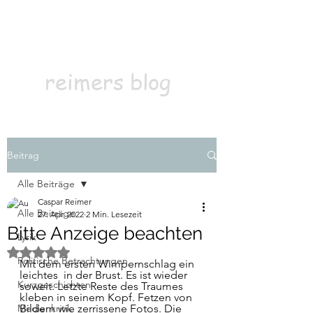
Kontakt
Abonnieren
reimers blog
Beitrag
Alle Beiträge
Caspar Reimer
Alle Beiträge
27. Apr. 2022
2 Min. Lesezeit
Bitte Anzeige beachten
Lyrik
Mit NaN von 5 Sternen bewertet.
Politische Betrachtungen
Mit dem ersten Wimpernschlag ein 
leichtes  in der Brust. Es ist wieder 
Kurzgeschichten
soweit. Letzte Reste des Traumes 
kleben in seinem Kopf. Fetzen von 
Medienkritik
Bildern wie zerrissene Fotos. Die 