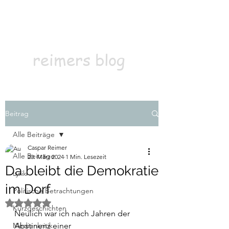
Kontakt
Abonnieren
reimers blog
Beitrag
Alle Beiträge
Caspar Reimer
Alle Beiträge
20. März 2024
1 Min. Lesezeit
Da bleibt die Demokratie
Lyrik
im Dorf
Politische Betrachtungen
Mit NaN von 5 Sternen bewertet.
Kurzgeschichten
Neulich war ich nach Jahren der 
Medienkritik
Abstinenz einer 