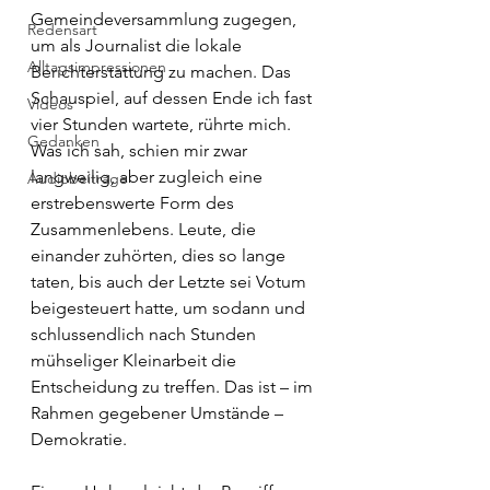
Gemeindeversammlung zugegen, 
Redensart
um als Journalist die lokale 
Alltagsimpressionen
Berichterstattung zu machen. Das 
Schauspiel, auf dessen Ende ich fast 
Videos
vier Stunden wartete, rührte mich. 
Gedanken
Was ich sah, schien mir zwar 
langweilig, aber zugleich eine 
Audiobeiträge
erstrebenswerte Form des 
Zusammenlebens. Leute, die 
einander zuhörten, dies so lange 
taten, bis auch der Letzte sei Votum 
beigesteuert hatte, um sodann und 
schlussendlich nach Stunden 
mühseliger Kleinarbeit die 
Entscheidung zu treffen. Das ist – im 
Rahmen gegebener Umstände – 
Demokratie.