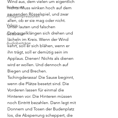
Wind aus, dem vielen um eigentlich 
Redensart
nichts. Muss winken hoch auf dem 
sausenden Rösselspiel, und zwar 
Alltagsimpressionen
allen, ob er sie mag oder nicht. 
Videos
Unter lauten und falschen 
Drehorgelklängen sich drehen und 
Gedanken
lächeln im Kreis. Wenn der Wind 
Audiobeiträge
kehrt, soll er sich blähen, wenn er 
ihn trägt, soll er demütig sein im 
Applaus. Dienen! Nichts als dienen 
wird er wollen. Und dennoch auf 
Biegen und Brechen.
Tschingderassa! Die Sause beginnt, 
wenn die Plätze besetzt sind. Die 
Vorderen lassen für einmal die 
Hinteren vor. Die Hinteren müssen 
noch Eintritt bezahlen. Dann legt mit 
Donnern und Tosen der Budenplatz 
los, die Absperrung scheppert, die 