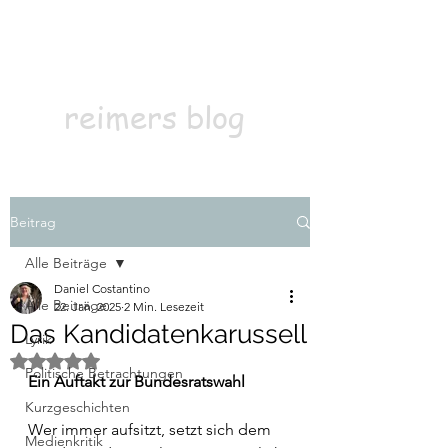
Kontakt
Abonnieren
reimers blog
Beitrag
Alle Beiträge
Daniel Costantino
Alle Beiträge
22. Jan. 2025
2 Min. Lesezeit
Das Kandidatenkarussell
Lyrik
Mit NaN von 5 Sternen bewertet.
Politische Betrachtungen
Ein Auftakt zur Bundesratswahl
Kurzgeschichten
Wer immer aufsitzt, setzt sich dem 
Medienkritik