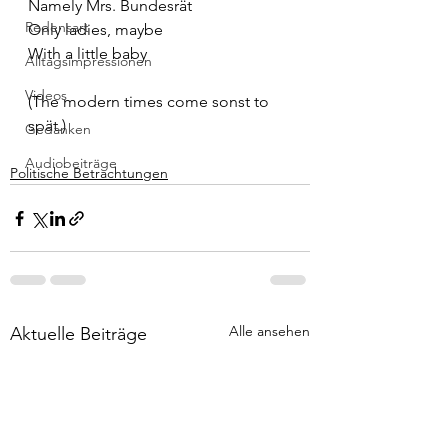
Namely Mrs. Bundesrät
Redensart
Only ladies, maybe
With a little baby
Alltagsimpressionen
Videos
(The modern times come sonst to 
spät.)
Gedanken
Audiobeiträge
Politische Betrachtungen
Alle ansehen
Aktuelle Beiträge