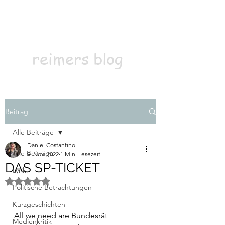
Kontakt
Abonnieren
reimers blog
Beitrag
Alle Beiträge
Daniel Costantino
Alle Beiträge
9. Nov. 2022
1 Min. Lesezeit
DAS SP-TICKET
Lyrik
Mit NaN von 5 Sternen bewertet.
Politische Betrachtungen
Kurzgeschichten
All we need are Bundesrät
Medienkritik