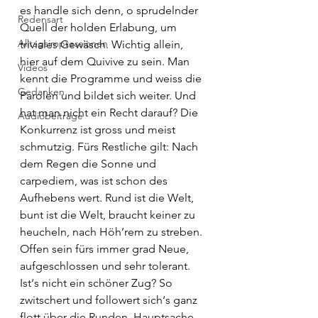
es handle sich denn, o sprudelnder 
Redensart
Quell der holden Erlabung, um 
Alltagsimpressionen
triviales Gewäsch. Wichtig allein, 
hier auf dem Quivive zu sein. Man 
Videos
kennt die Programme und weiss die 
Gedanken
Parolen und bildet sich weiter. Und 
hat man nicht ein Recht darauf? Die 
Audiobeiträge
Konkurrenz ist gross und meist 
schmutzig. Fürs Restliche gilt: Nach 
dem Regen die Sonne und 
carpediem, was ist schon des 
Aufhebens wert. Rund ist die Welt, 
bunt ist die Welt, braucht keiner zu 
heucheln, nach Höh’rem zu streben. 
Offen sein fürs immer grad Neue, 
aufgeschlossen und sehr tolerant. 
Ist‘s nicht ein schöner Zug? So 
zwitschert und followert sich‘s ganz 
flott über die Runden, Hauptsache, 