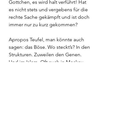
Gottchen, es wird halt verführt! Hat 
es nicht stets und vergebens für die 
rechte Sache gekämpft und ist doch 
immer nur zu kurz gekommen?  
Apropos Teufel, man könnte auch 
sagen: das Böse. Wo steckt’s? In den 
Strukturen. Zuweilen den Genen. 
Und im Islam. Oft auch in Moskau 
und Kiew. Nur nicht bei ihm. Überall 
dort, wo die Renitenz sich weigert, 
einfach und schlicht fürs Schöne 
und Wahre zu leben.
Schweiz
Daniel Costantino
Bern
Politische Betrachtungen
Politische Betrachtungen