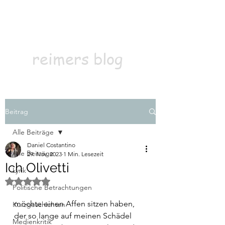
Kontakt
Abonnieren
reimers blog
Beitrag
Alle Beiträge
Daniel Costantino
Alle Beiträge
29. Nov. 2023
1 Min. Lesezeit
Ich Olivetti
Lyrik
Mit NaN von 5 Sternen bewertet.
Politische Betrachtungen
möchte einen Affen sitzen haben, 
Kurzgeschichten
der so lange auf meinen Schädel 
Medienkritik