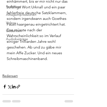
einhämmert, bis er mir nicht nur das 
Redensart
zufällige Wort Urknall und ein paar 
fehlerfreie deutsche Satzklammern, 
Alltagsimpressionen
sondern irgendwann auch Goethes 
Videos
Faust haargenau eingetrichtert hat. 
Das müsste nach der 
Gedanken
Wahrscheinlichkeit so im Verlauf 
Audiobeiträge
einiger Trilliarden Jahre wohl 
geschehen. Ab und zu gäbe mir 
mein Affe Zucker. Und ein neues 
Schreibmaschinenband.
Redensart