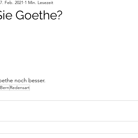
7. Feb. 2021
1 Min. Lesezeit
deos
Gedanken
Audiobeiträge
ie Goethe?
nen bewertet.
oethe noch besser.
Bern
Redensart