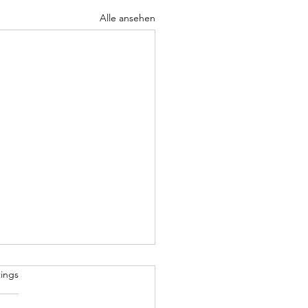
Alle ansehen
Parlamentarismus
rtet.
ings
arlamentarismus redet und