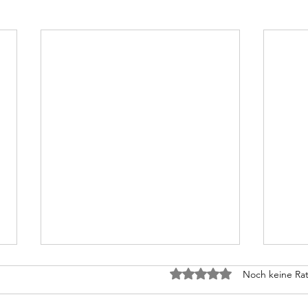
Leben und leben lassen
Der 
Mit 0 von 5 Sternen bewe
Noch keine Rat
Leben, hört man immer wieder,
Der P