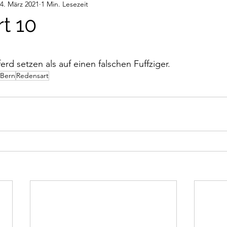
4. März 2021
1 Min. Lesezeit
deos
Gedanken
Audiobeiträge
t 10
nen bewertet.
ferd setzen als auf einen falschen Fuffziger.
Bern
Redensart