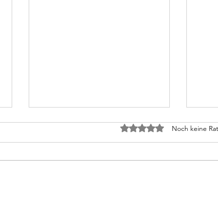
Leben und leben lassen
Der 
Mit 0 von 5 Sternen bewe
Noch keine Rat
Leben, hört man immer wieder,
Der P
und leben lassen. Wer will der
redet
Unmensch sein, zu
Reden
widersprechen? Die so reden,
Köpfe
wären bestimmt milde...