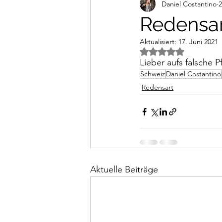
Daniel Costantino
2
Alltagsimpressionen
Vi
Redensar
Aktualisiert:
17. Juni 2021
Mit NaN von 5 Ster
Lieber aufs falsche P
Schweiz
Daniel Costantino
Redensart
Aktuelle Beiträge