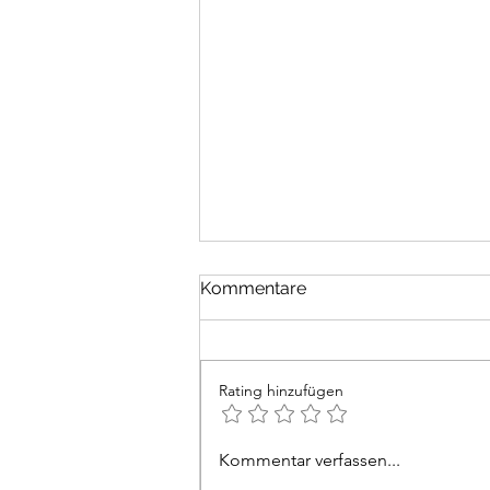
Epigramm
Kommentare
Die klügste Erkenntnis in einem
Taugt nicht im Allgemeinen
Rating hinzufügen
Kommentar verfassen...