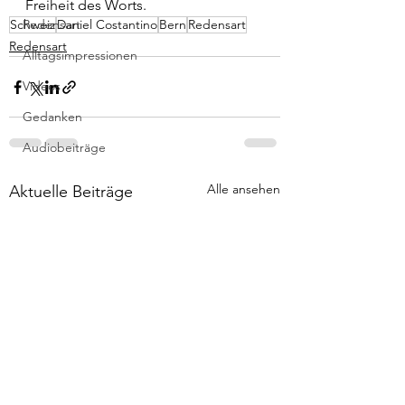
Freiheit des Worts.
Schweiz
Redensart
Daniel Costantino
Bern
Redensart
Redensart
Alltagsimpressionen
Videos
Gedanken
Audiobeiträge
Alle ansehen
Aktuelle Beiträge