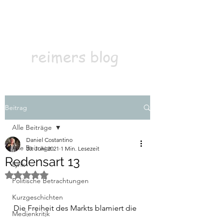
Kontakt
Abonnieren
reimers blog
Beitrag
Alle Beiträge
Daniel Costantino
Alle Beiträge
30. Juni 2021
1 Min. Lesezeit
Redensart 13
Lyrik
Mit NaN von 5 Sternen bewertet.
Politische Betrachtungen
Kurzgeschichten
Die Freiheit des Markts blamiert die 
Medienkritik