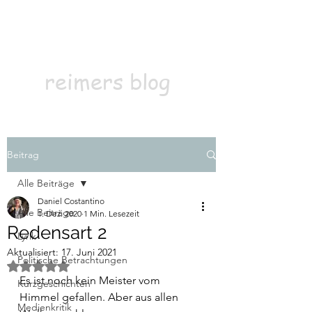
Kontakt
Abonnieren
reimers blog
Beitrag
Alle Beiträge
Daniel Costantino
Alle Beiträge
1. Dez. 2020
1 Min. Lesezeit
Redensart 2
Lyrik
Aktualisiert:
17. Juni 2021
Politische Betrachtungen
Mit NaN von 5 Sternen bewertet.
Es ist noch kein Meister vom 
Kurzgeschichten
Himmel gefallen. Aber aus allen 
Medienkritik