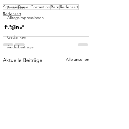
Schweiz
Daniel Costantino
Bern
Redensart
Redensart
Redensart
Alltagsimpressionen
Videos
Gedanken
Audiobeiträge
Alle ansehen
Aktuelle Beiträge