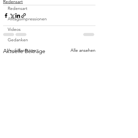
Redensart
Redensart
Alltagsimpressionen
Videos
Gedanken
Audiobeiträge
Alle ansehen
Aktuelle Beiträge