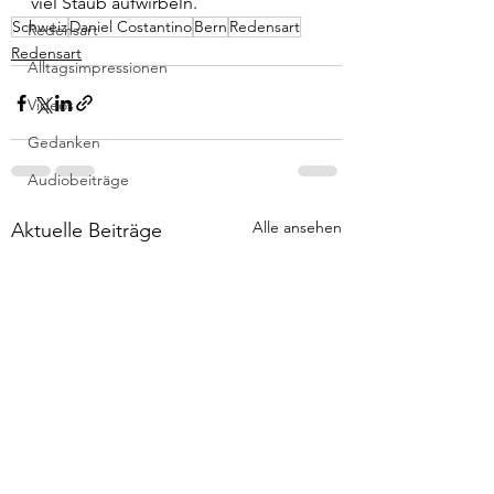
viel Staub aufwirbeln.
Schweiz
Daniel Costantino
Bern
Redensart
Redensart
Redensart
Alltagsimpressionen
Videos
Gedanken
Audiobeiträge
Alle ansehen
Aktuelle Beiträge