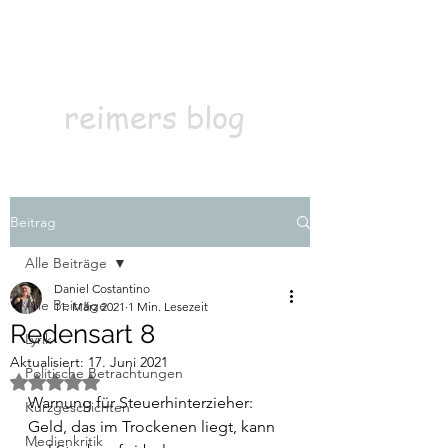
Kontakt
Abonnieren
reimers blog
Beitrag
Alle Beiträge
Daniel Costantino
Alle Beiträge
11. März 2021
1 Min. Lesezeit
Redensart 8
Lyrik
Aktualisiert:
17. Juni 2021
Politische Betrachtungen
Mit NaN von 5 Sternen bewertet.
Warnung für Steuerhinterzieher: 
Kurzgeschichten
Geld, das im Trockenen liegt, kann 
Medienkritik