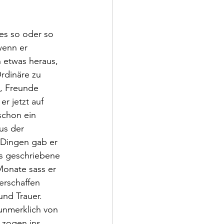
 es so oder so 
wenn er 
h etwas heraus, 
Ordinäre zu 
t, Freunde 
 jetzt auf 
schon ein 
us der 
 Dingen gab er 
as geschriebene 
Monate sass er 
erschaffen 
und Trauer. 
 unmerklich von 
 zogen ins 