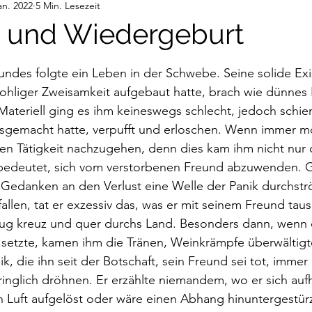
an. 2022
5 Min. Lesezeit
deos
Gedanken
Audiobeiträge
 und Wiedergeburt
nen bewertet.
ndes folgte ein Leben in der Schwebe. Seine solide Exis
hliger Zweisamkeit aufgebaut hatte, brach wie dünnes E
ateriell ging es ihm keineswegs schlecht, jedoch schien
usgemacht hatte, verpufft und erloschen. Wenn immer mö
en Tätigkeit nachzugehen, denn dies kam ihm nicht nur o
bedeutet, sich vom verstorbenen Freund abzuwenden. 
 Gedanken an den Verlust eine Welle der Panik durchstr
 fallen, tat er exzessiv das, was er mit seinem Freund ta
 Zug kreuz und quer durchs Land. Besonders dann, wenn 
 setzte, kamen ihm die Tränen, Weinkrämpfe überwältigt
ik, die ihn seit der Botschaft, sein Freund sei tot, immer 
inglich dröhnen. Er erzählte niemandem, wo er sich aufhi
n Luft aufgelöst oder wäre einen Abhang hinuntergestür