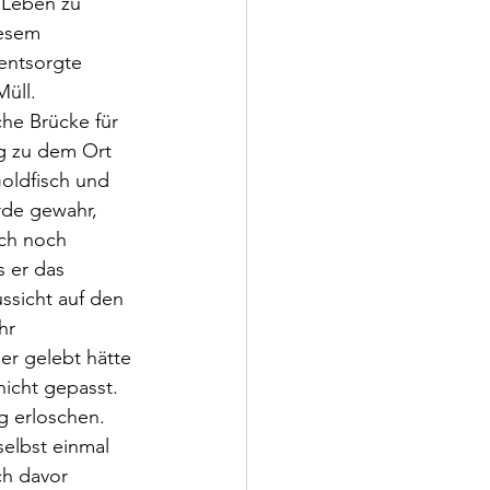
 Leben zu 
esem 
entsorgte 
üll. 
he Brücke für 
g zu dem Ort 
oldfisch und 
rde gewahr, 
ich noch 
 er das 
ssicht auf den 
hr 
r gelebt hätte 
icht gepasst. 
g erloschen. 
selbst einmal 
ch davor 