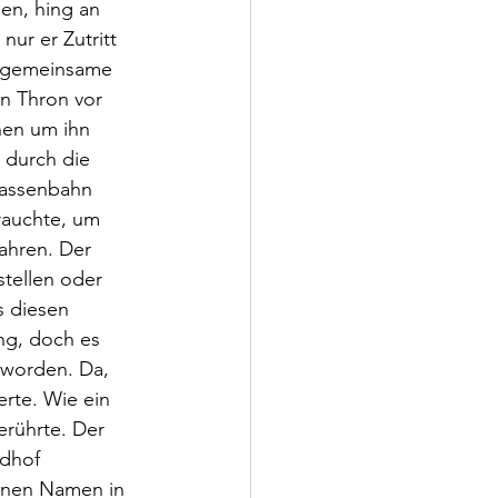
en, hing an 
ur er Zutritt 
e gemeinsame 
en Thron vor 
hen um ihn 
 durch die 
rassenbahn 
 rauchte, um 
ahren. Der 
stellen oder 
s diesen 
ng, doch es 
eworden. Da, 
rte. Wie ein 
erührte. Der 
dhof 
inen Namen in 