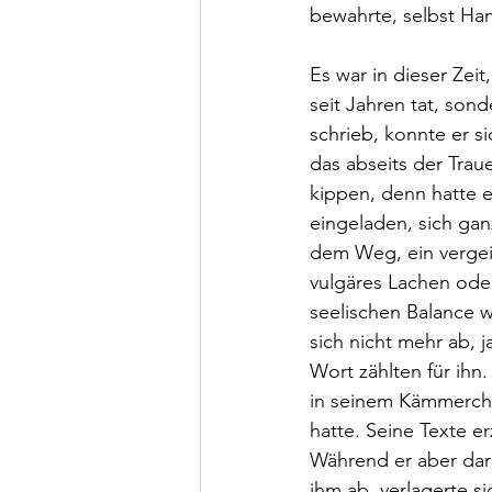
bewahrte, selbst Ha
Es war in dieser Zeit
seit Jahren tat, so
schrieb, konnte er s
das abseits der Traue
kippen, denn hatte e
eingeladen, sich ga
dem Weg, ein vergeis
vulgäres Lachen oder
seelischen Balance w
sich nicht mehr ab,
Wort zählten für ih
in seinem Kämmerche
hatte. Seine Texte e
Während er aber darü
ihm ab, verlagerte si