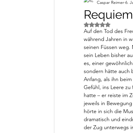
Caspar Reimer
6. J
Alltagsimpressionen
Vi
Requiem
Mit NaN von 5 Ster
Auf den Tod des Freu
während Jahren in wo
seinen Füssen weg. M
sein Leben bisher a
es, einer gewöhnlich
sondern hätte auch 
Anfang, als ihn beim
Gefühl, ins Leere zu
hatte – er reiste im
jeweils in Bewegung
hörte in sich die Mus
dramatisch und eindr
der Zug unterwegs i