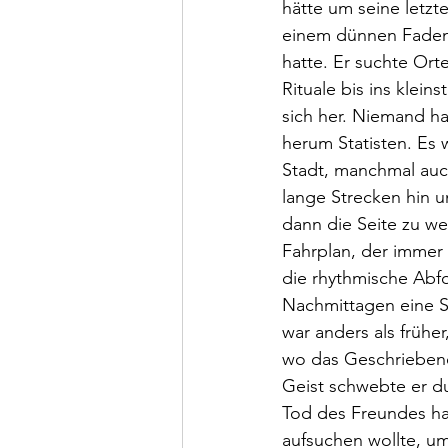
hätte um seine letz
einem dünnen Faden, d
hatte. Er suchte Or
Rituale bis ins klein
sich her. Niemand ha
herum Statisten. Es 
Stadt, manchmal auc
lange Strecken hin un
dann die Seite zu we
Fahrplan, der immer 
die rhythmische Abf
Nachmittagen eine St
war anders als frühe
wo das Geschriebene 
Geist schwebte er du
Tod des Freundes ha
aufsuchen wollte, u