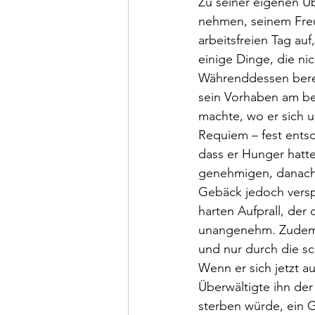
Zu seiner eigenen Üb
nehmen, seinem Freu
arbeitsfreien Tag au
einige Dinge, die ni
Währenddessen bereit
sein Vorhaben am be
machte, wo er sich u
Requiem – fest ents
dass er Hunger hatte
genehmigen, danach 
Gebäck jedoch verspe
harten Aufprall, de
unangenehm. Zudem h
und nur durch die s
Wenn er sich jetzt a
Überwältigte ihn der 
sterben würde, ein 