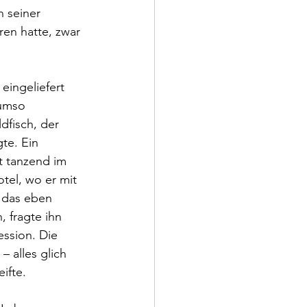
n seiner 
ren hatte, zwar 
eingeliefert 
 umso 
dfisch, der 
te. Ein 
t tanzend im 
tel, wo er mit 
 das eben 
 fragte ihn 
ssion. Die 
 alles glich 
ifte.