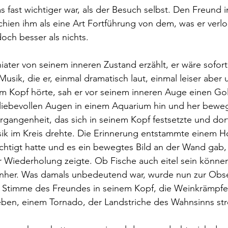
 fast wichtiger war, als der Besuch selbst. Den Freund i
hien ihm als eine Art Fortführung von dem, was er verlo
och besser als nichts. 
iater von seinem inneren Zustand erzählt, er wäre sofort 
sik, die er, einmal dramatisch laut, einmal leiser aber
nem Kopf hörte, sah er vor seinem inneren Auge einen Gol
 liebevollen Augen in einem Aquarium hin und her beweg
gangenheit, das sich in seinem Kopf festsetzte und dor
ik im Kreis drehte. Die Erinnerung entstammte einem Ho
htigt hatte und es ein bewegtes Bild an der Wand gab,
er Wiederholung zeigte. Ob Fische auch eitel sein können,
nher. Was damals unbedeutend war, wurde nun zur Obse
e Stimme des Freundes in seinem Kopf, die Weinkrämpfe –
ben, einem Tornado, der Landstriche des Wahnsinns stre