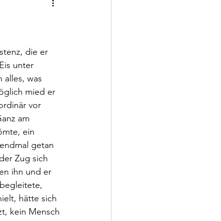
tenz, die er 
is unter 
 alles, was 
glich mied er 
rdinär vor 
Ganz am 
ömte, ein 
usendmal getan 
der Zug sich 
en ihn und er 
begleitete, 
elt, hätte sich 
zt, kein Mensch 