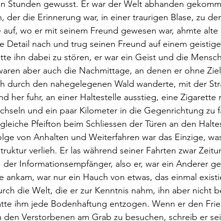
ten Stunden gewusst. Er war der Welt abhanden gekomm
er die Erinnerung war, in einer traurigen Blase, zu der n
te auf, wo er mit seinem Freund gewesen war, ahmte alt
ste Detail nach und trug seinen Freund auf einem geistig
tte ihn dabei zu stören, er war ein Geist und die Mensc
waren aber auch die Nachmittage, an denen er ohne Ziel
h durch den nahegelegenen Wald wanderte, mit der St
d her fuhr, an einer Haltestelle ausstieg, eine Zigarette
chseln und ein paar Kilometer in die Gegenrichtung zu f
gleiche Pfeifton beim Schliessen der Türen an den Halte
olge von Anhalten und Weiterfahren war das Einzige, wa
ruktur verlieh. Er las während seiner Fahrten zwar Zeitu
r, der Informationsempfänger, also er, war ein Anderer g
ankam, war nur ein Hauch von etwas, das einmal existie
rch die Welt, die er zur Kenntnis nahm, ihn aber nicht b
tte ihm jede Bodenhaftung entzogen. Wenn er den Frie
m den Verstorbenen am Grab zu besuchen, schreib er se