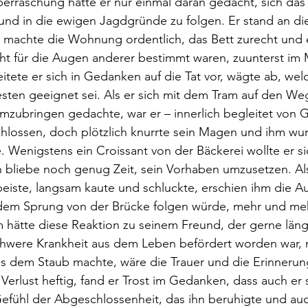
erraschung hatte er nur einmal daran gedacht, sich das
nd in die ewigen Jagdgründe zu folgen. Er stand an di
f, machte die Wohnung ordentlich, das Bett zurecht und 
cht für die Augen anderer bestimmt waren, zuunterst im M
ete er sich in Gedanken auf die Tat vor, wägte ab, welc
sten geeignet sei. Als er sich mit dem Tram auf den We
mzubringen gedachte, war er – innerlich begleitet von G
chlossen, doch plötzlich knurrte sein Magen und ihm wu
. Wenigstens ein Croissant von der Bäckerei wollte er s
bliebe noch genug Zeit, sein Vorhaben umzusetzen. Als
iste, langsam kaute und schluckte, erschien ihm die Au
r dem Sprung von der Brücke folgen würde, mehr und me
ätte diese Reaktion zu seinem Freund, der gerne länge
chwere Krankheit aus dem Leben befördert worden war, n
us dem Staub machte, wäre die Trauer und die Erinnerun
Verlust heftig, fand er Trost im Gedanken, dass auch er 
Gefühl der Abgeschlossenheit, das ihn beruhigte und au