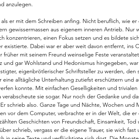
nd anzulegen. 
, als er mit dem Schreiben anfing. Nicht beruflich, wie er
ndern gewissermassen aus eigenem inneren Antrieb. Nur 
ich konzentrieren, einen Fokus setzen und es bildete sic
r existierte. Dabei war er aber weit davon entfernt, ins 
r früher mit seinem Freund weinselige Feste veranstalte
nz und gar Wohlstand und Hedonismus hingegeben, war er
tigter, eigenbrötlerischer Schriftsteller zu werden, den 
 eine alltägliche Unterhaltung zutiefst erschüttern und a
erfen konnte. Mit einfachen Geselligkeiten und trivialen
 ja verabscheute sie sogar. Nur noch der Gedanke und d
n. Er schrieb also. Ganze Tage und Nächte, Wochen und 
n vor dem Computer, verbrachte er in der Welt, die er 
rzählten Geschichten von Freundschaft, Einsamkeit, Tod 
ber schrieb, vergass er die eigene Trauer, sie wich fast
ch in seine Texte und verflüchtigte sich dort. Die Monate