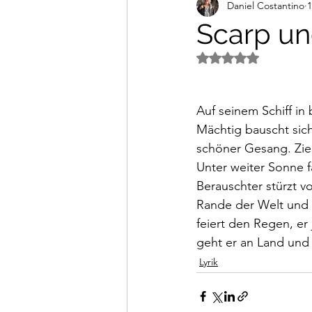
Daniel Costantino
1
Alltagsimpressionen
Vi
Scarp un
Mit NaN von 5 Ster
Auf seinem Schiff in
Mächtig bauscht sich
schöner Gesang. Zie
Unter weiter Sonne f
Berauschter stürzt 
Rande der Welt und v
feiert den Regen, er
geht er an Land und
Lyrik