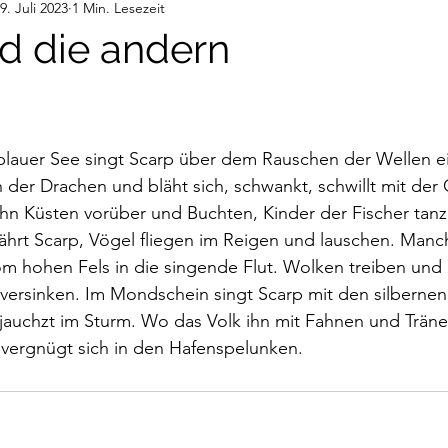
9. Juli 2023
1 Min. Lesezeit
deos
Gedanken
Audiobeiträge
d die andern
nen bewertet.
 blauer See singt Scarp über dem Rauschen der Wellen ei
 der Drachen und bläht sich, schwankt, schwillt mit der 
hn Küsten vorüber und Buchten, Kinder der Fischer tanz
ährt Scarp, Vögel fliegen im Reigen und lauschen. Manch
vom hohen Fels in die singende Flut. Wolken treiben un
ersinken. Im Mondschein singt Scarp mit den silbernen 
 jauchzt im Sturm. Wo das Volk ihn mit Fahnen und Trän
 vergnügt sich in den Hafenspelunken.