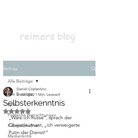
Kontakt
Abonnieren
reimers blog
Beitrag
Alle Beiträge
Daniel Costantino
Alle Beiträge
6. Juli 2022
1 Min. Lesezeit
Selbsterkenntnis
Lyrik
Mit NaN von 5 Sternen bewertet.
Politische Betrachtungen
„Wäre ich Russe“, sprach der 
Oberstleutnant, „ich verweigerte 
Kurzgeschichten
Putin der Dienst!“
Medienkritik