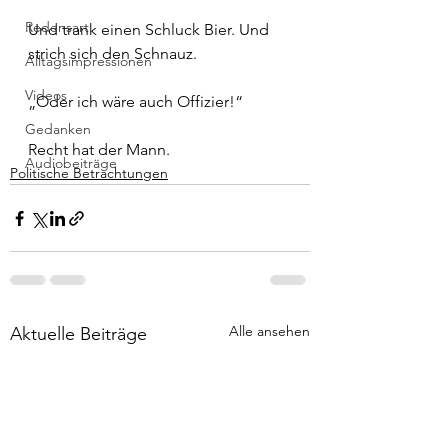
Redensart
Und trank einen Schluck Bier. Und 
strich sich den Schnauz.
Alltagsimpressionen
Videos
„Oder ich wäre auch Offizier!“
Gedanken
Recht hat der Mann.
Audiobeiträge
Politische Betrachtungen
Alle ansehen
Aktuelle Beiträge