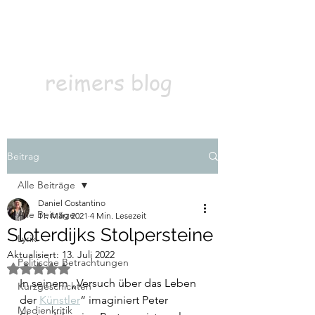
Kontakt
Abonnieren
reimers blog
Beitrag
Alle Beiträge
Daniel Costantino
Alle Beiträge
11. März 2021
4 Min. Lesezeit
Sloterdijks Stolpersteine
Lyrik
Aktualisiert:
13. Juli 2022
Politische Betrachtungen
Mit NaN von 5 Sternen bewertet.
In seinem „Versuch über das Leben 
Kurzgeschichten
der 
Künstler
“ imaginiert Peter 
Medienkritik