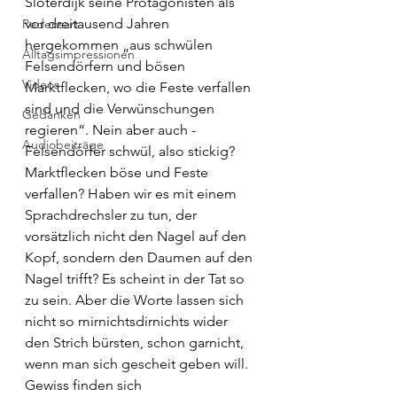
Sloterdijk seine Protagonisten als 
vor dreitausend Jahren 
Redensart
hergekommen „aus schwülen 
Alltagsimpressionen
Felsendörfern und bösen 
Videos
Marktflecken, wo die Feste verfallen 
sind und die Verwünschungen 
Gedanken
regieren“. Nein aber auch - 
Audiobeiträge
Felsendörfer schwül, also stickig? 
Marktflecken böse und Feste 
verfallen? Haben wir es mit einem 
Sprachdrechsler zu tun, der 
vorsätzlich nicht den Nagel auf den 
Kopf, sondern den Daumen auf den 
Nagel trifft? Es scheint in der Tat so 
zu sein. Aber die Worte lassen sich 
nicht so mirnichtsdirnichts wider 
den Strich bürsten, schon garnicht, 
wenn man sich gescheit geben will. 
Gewiss finden sich 