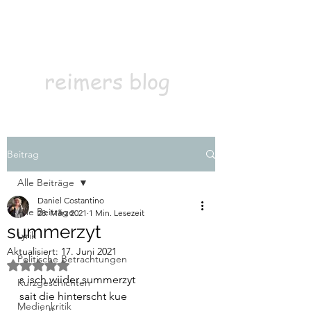
Kontakt
Abonnieren
reimers blog
Beitrag
Alle Beiträge
Daniel Costantino
Alle Beiträge
28. März 2021
1 Min. Lesezeit
summerzyt
Lyrik
Aktualisiert:
17. Juni 2021
Politische Betrachtungen
Mit NaN von 5 Sternen bewertet.
s isch wiider summerzyt
Kurzgeschichten
sait die hinterscht kue
Medienkritik