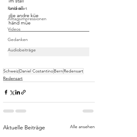
im stall
und all
Redensart
die andre küe
Alltagsimpressionen
händ müe
Videos
Gedanken
Audiobeiträge
Schweiz
Daniel Costantino
Bern
Redensart
Redensart
Alle ansehen
Aktuelle Beiträge