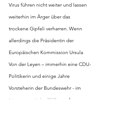
Virus führen nicht weiter und lassen 
weiterhin im Ärger über das 
trockene Gipfeli verharren. Wenn 
allerdings die Präsidentin der 
Europäischen Kommission Ursula 
Von der Leyen – immerhin eine CDU-
Politikerin und einige Jahre 
Vorsteherin der Bundeswehr - im 
Interview mit der ZEIT
 von der 
«grösseren ökologischen Krise 
dahinter» und von der Pandemie als 
Folge der «Umweltzerstörung» 