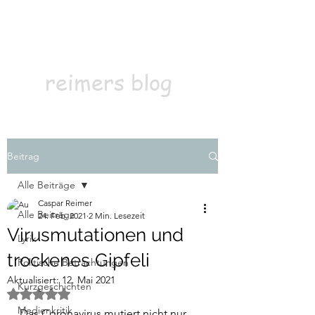
Kontakt
Abonnieren
reimers blog
Beitrag
Alle Beiträge
Caspar Reimer
Alle Beiträge
24. Feb. 2021
2 Min. Lesezeit
Virusmutationen und
Lyrik
trockenes Gipfeli
Politische Betrachtungen
Aktualisiert:
12. Mai 2021
Kurzgeschichten
Mit NaN von 5 Sternen bewertet.
Medienkritik
Das Coronavirus mutiert nicht nur 