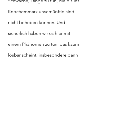
Schwäche, Dinge zu tun, die bis ins 
Knochemmark unvernünftig sind – 
nicht beheben können. Und 
sicherlich haben wir es hier mit 
einem Phänomen zu tun, das kaum 
lösbar scheint, insbesondere dann 
nicht, steckt man weiterhin Geld in 
Rüstungsprogramme und überlässt 
das Schicksal der Welt der Logik 
des Marktes. Was ich aber von der 
Politik erwarte, ist ein Mindestmass 
an Anstand, ein deutliches 