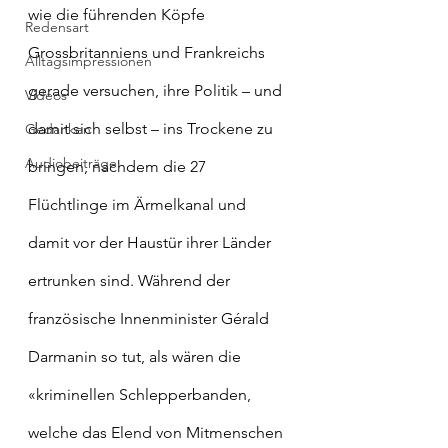
wie die führenden Köpfe 
Redensart
Grossbritanniens und Frankreichs 
Alltagsimpressionen
gerade versuchen, ihre Politik – und 
Videos
damit sich selbst – ins Trockene zu 
Gedanken
Audiobeiträge
bringen, nachdem die 27 
Flüchtlinge im Ärmelkanal und 
damit vor der Haustür ihrer Länder 
ertrunken sind. Während der 
französische Innenminister Gérald 
Darmanin so tut, als wären die 
«kriminellen Schlepperbanden, 
welche das Elend von Mitmenschen 