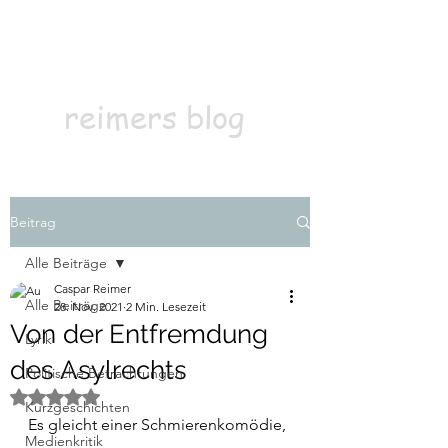
Kontakt
Abonnieren
reimers blog
Beitrag
Alle Beiträge
Caspar Reimer
Alle Beiträge
28. Nov. 2021
2 Min. Lesezeit
Von der Entfremdung
Lyrik
des Asylrechts
Politische Betrachtungen
Mit NaN von 5 Sternen bewertet.
Kurzgeschichten
Es gleicht einer Schmierenkomödie, 
Medienkritik