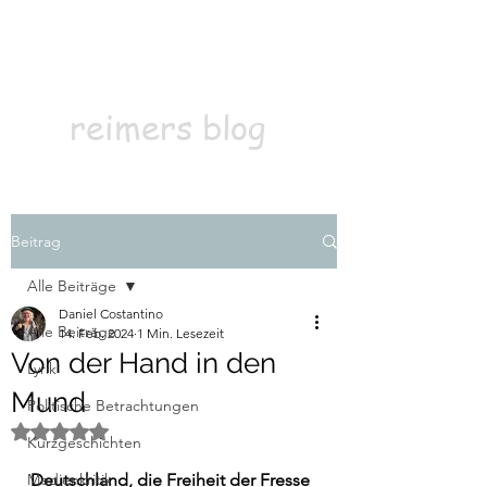
Kontakt
Abonnieren
reimers blog
Beitrag
Alle Beiträge
Daniel Costantino
Alle Beiträge
14. Feb. 2024
1 Min. Lesezeit
Von der Hand in den
Lyrik
Mund
Politische Betrachtungen
Mit NaN von 5 Sternen bewertet.
Kurzgeschichten
Medienkritik
Deutschland, die Freiheit der Fresse