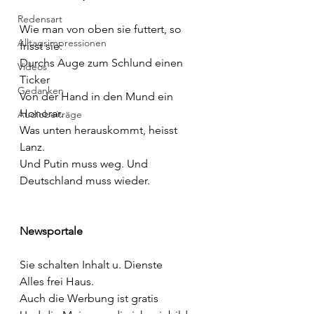
Redensart
Wie man von oben sie futtert, so 
Alltagsimpressionen
frisst sie:
Durchs Auge zum Schlund einen 
Videos
Ticker
Gedanken
Von der Hand in den Mund ein 
Honorar.
Audiobeiträge
Was unten herauskommt, heisst 
Lanz.
Und Putin muss weg. Und 
Deutschland muss wieder.
Newsportale
Sie schalten Inhalt u. Dienste
Alles frei Haus.
Auch die Werbung ist gratis