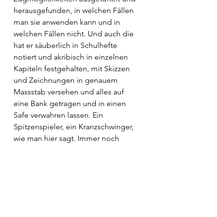
herausgefunden, in welchen Fällen 
man sie anwenden kann und in 
welchen Fällen nicht. Und auch die 
hat er säuberlich in Schulhefte 
notiert und akribisch in einzelnen 
Kapiteln festgehalten, mit Skizzen 
und Zeichnungen in genauem 
Massstab versehen und alles auf 
eine Bank getragen und in einen 
Safe verwahren lassen. Ein 
Spitzenspieler, ein Kranzschwinger, 
wie man hier sagt. Immer noch 
erfindet er neue Varianten hinzu, 
zuhause am Küchentisch, noch 
raffiniertere Züge, widerlege, so 
geht die Rede, selbst 
unumstössliche Positionen. Aber 
das halte er geheim, das soll nach 