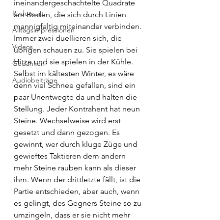
ineinandergeschachtelte Quadrate 
Redensart
am Boden, die sich durch Linien 
mannigfaltig miteinander verbinden. 
Alltagsimpressionen
Immer zwei duellieren sich, die 
Videos
übrigen schauen zu. Sie spielen bei 
Hitze und sie spielen in der Kühle. 
Gedanken
Selbst im kältesten Winter, es wäre 
Audiobeiträge
denn viel Schnee gefallen, sind ein 
paar Unentwegte da und halten die 
Stellung. Jeder Kontrahent hat neun 
Steine. Wechselweise wird erst 
gesetzt und dann gezogen. Es 
gewinnt, wer durch kluge Züge und 
gewieftes Taktieren dem andern 
mehr Steine rauben kann als dieser 
ihm. Wenn der drittletzte fällt, ist die 
Partie entschieden, aber auch, wenn 
es gelingt, des Gegners Steine so zu 
umzingeln, dass er sie nicht mehr 