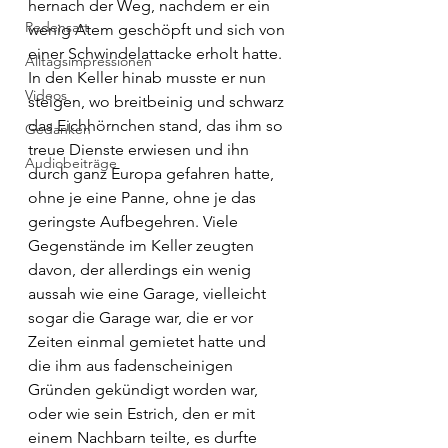
hernach der Weg, nachdem er ein 
Redensart
wenig Atem geschöpft und sich von 
einer Schwindelattacke erholt hatte. 
Alltagsimpressionen
In den Keller hinab musste er nun 
Videos
steigen, wo breitbeinig und schwarz 
das Eichhörnchen stand, das ihm so 
Gedanken
treue Dienste erwiesen und ihn 
Audiobeiträge
durch ganz Europa gefahren hatte, 
ohne je eine Panne, ohne je das 
geringste Aufbegehren. Viele 
Gegenstände im Keller zeugten 
davon, der allerdings ein wenig 
aussah wie eine Garage, vielleicht 
sogar die Garage war, die er vor 
Zeiten einmal gemietet hatte und 
die ihm aus fadenscheinigen 
Gründen gekündigt worden war, 
oder wie sein Estrich, den er mit 
einem Nachbarn teilte, es durfte 