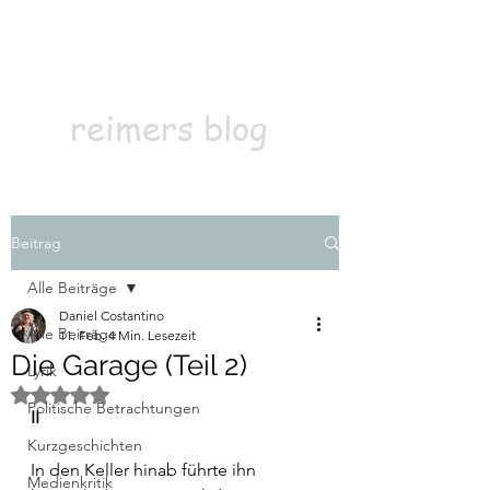
Kontakt
Abonnieren
reimers blog
Beitrag
Alle Beiträge
Daniel Costantino
Alle Beiträge
11. Feb.
4 Min. Lesezeit
Die Garage (Teil 2)
Lyrik
Mit NaN von 5 Sternen bewertet.
Politische Betrachtungen
II
Kurzgeschichten
In den Keller hinab führte ihn 
Medienkritik