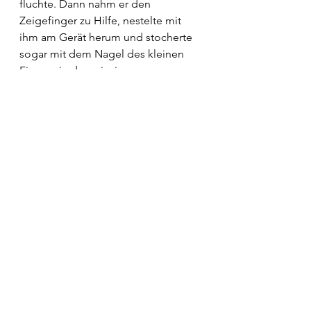
fluchte. Dann nahm er den 
Zeigefinger zu Hilfe, nestelte mit 
ihm am Gerät herum und stocherte 
sogar mit dem Nagel des kleinen 
Fingers in den winzigen 
Zwischenräumen der Tasten, fuhr in 
die Kanten, drehte und schüttelte 
den Schlüssel und fing fluchend 
noch einmal von vorne an, ihn 
lückenlos durchzuzappen. Er kam 
mit allen Fingerübungen und 
seinem Geschimpfe nicht weiter, nie 
machte es klick in der Türe, und am 
Türgriff herumzumachen, nützte 
auch nichts. Es gab nirgends einen 
Schlitz, wo er den Schlüssel hätte 
hineinstecken können. Er tastete die 
ganze Türe ab. Warum bloss war die 
Menschheit so dumm, sich auf 