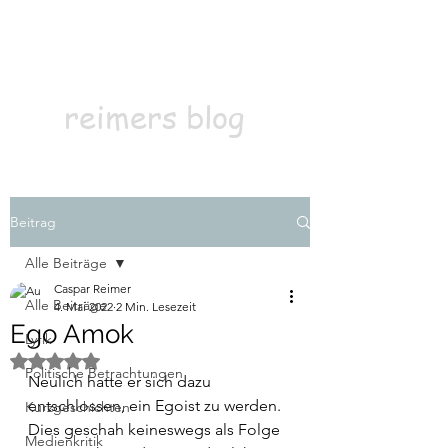
Kontakt
Abonnieren
reimers blog
Beitrag
Alle Beiträge
Caspar Reimer
Alle Beiträge
4. Mai 2022
2 Min. Lesezeit
Ego Amok
Lyrik
Mit NaN von 5 Sternen bewertet.
Politische Betrachtungen
Neulich hatte er sich dazu 
entschlossen, ein Egoist zu werden. 
Kurzgeschichten
Dies geschah keineswegs als Folge 
Medienkritik