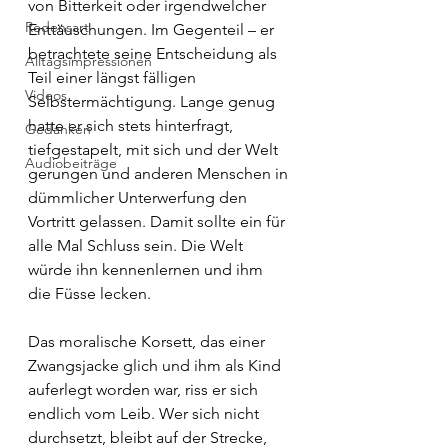
von Bitterkeit oder irgendwelcher 
Redensart
Enttäuschungen. Im Gegenteil – er 
betrachtete seine Entscheidung als 
Alltagsimpressionen
Teil einer längst fälligen 
Videos
Selbstermächtigung. Lange genug 
hatte er sich stets hinterfragt, 
Gedanken
tiefgestapelt, mit sich und der Welt 
Audiobeiträge
gerungen und anderen Menschen in 
dümmlicher Unterwerfung den 
Vortritt gelassen. Damit sollte ein für 
alle Mal Schluss sein. Die Welt 
würde ihn kennenlernen und ihm 
die Füsse lecken.
Das moralische Korsett, das einer 
Zwangsjacke glich und ihm als Kind 
auferlegt worden war, riss er sich 
endlich vom Leib. Wer sich nicht 
durchsetzt, bleibt auf der Strecke, 