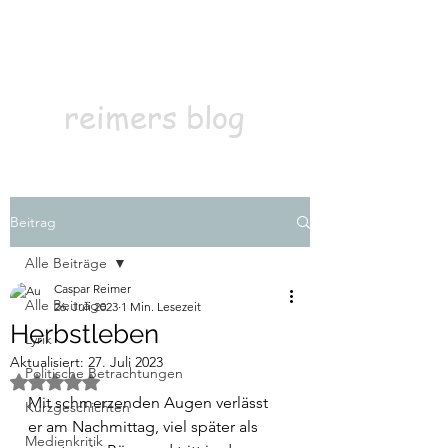
Kontakt
Abonnieren
reimers blog
Beitrag
Alle Beiträge
Caspar Reimer
Alle Beiträge
26. Juli 2023
1 Min. Lesezeit
Herbstleben
Lyrik
Aktualisiert:
27. Juli 2023
Politische Betrachtungen
Mit NaN von 5 Sternen bewertet.
Mit schmerzenden Augen verlässt 
Kurzgeschichten
er ­­­­am Nachmittag, viel später als 
Medienkritik