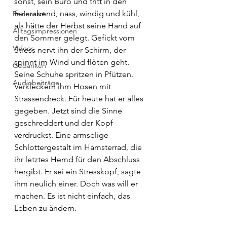
sonst, sein Büro und tritt in den 
Feierabend, nass, windig und kühl, 
Redensart
als hätte der Herbst seine Hand auf 
Alltagsimpressionen
den Sommer gelegt. Gefickt vom 
Videos
Stress nervt ihn der Schirm, der 
spinnt im Wind und flöten geht. 
Gedanken
Seine Schuhe spritzen in Pfützen. 
Audiobeiträge
Verkleckern ihm Hosen mit 
Strassendreck. Für heute hat er alles 
gegeben. Jetzt sind die Sinne 
geschreddert und der Kopf 
verdruckst. Eine armselige 
Schlottergestalt im Hamsterrad, die 
ihr letztes Hemd für den Abschluss 
hergibt. Er sei ein Stresskopf, sagte 
ihm neulich einer. Doch was will er 
machen. Es ist nicht einfach, das 
Leben zu ändern. 