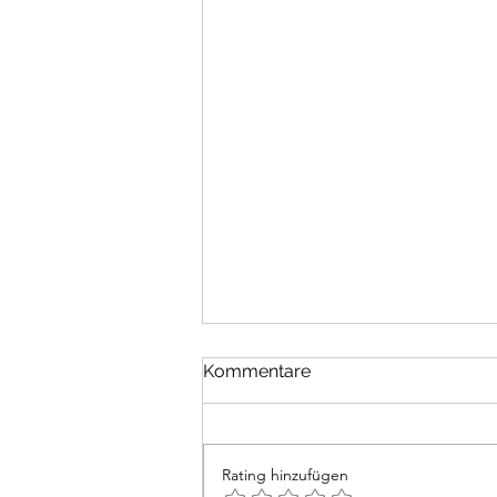
Religionen
Kommentare
Jede Religion muss von sich
behaupten, die einzig wahre zu
sein. Die Gläubigen einer jeden
Rating hinzufügen
haben ihre Häuser für Gebete