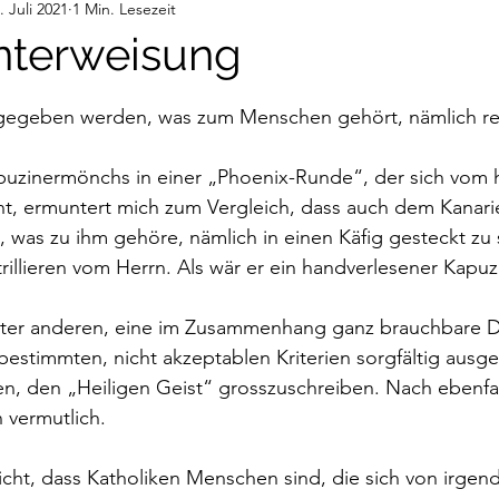
. Juli 2021
1 Min. Lesezeit
deos
Gedanken
Audiobeiträge
nterweisung
nen bewertet.
egeben werden, was zum Menschen gehört, nämlich rel
puzinermönchs in einer „Phoenix-Runde“, der sich vom h
t, ermuntert mich zum Vergleich, dass auch dem Kanari
was zu ihm gehöre, nämlich in einen Käfig gesteckt zu 
rillieren vom Herrn. Als wär er ein handverlesener Kapuz
ter anderen, eine im Zusammenhang ganz brauchbare De
estimmten, nicht akzeptablen Kriterien sorgfältig ausge
n, den „Heiligen Geist“ grosszuschreiben. Nach ebenfall
n vermutlich.
cht, dass Katholiken Menschen sind, die sich von irgen