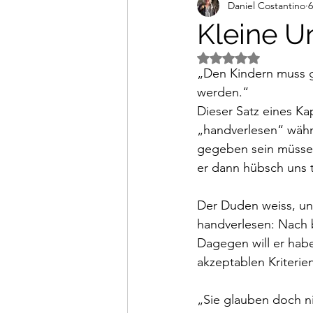
Daniel Costantino
6
Alltagsimpressionen
Vi
Kleine U
Mit NaN von 5 Ster
„Den Kindern muss g
werden.“ 
Dieser Satz eines Ka
„handverlesen“ wähn
gegeben sein müsse, 
er dann hübsch uns t
Der Duden weiss, un
handverlesen: Nach b
Dagegen will er habe
akzeptablen Kriterie
„Sie glauben doch ni