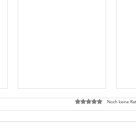
Tod 
Mit 0 von 5 Sternen bewe
Noch keine Rat
Wenn 
gesto
alber
also 
Schreiben, wozu?