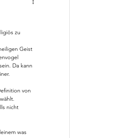
igiös zu 
eiligen Geist 
envogel 
sein. Da kann 
iner.
finition von 
wählt. 
s nicht 
deinem was 