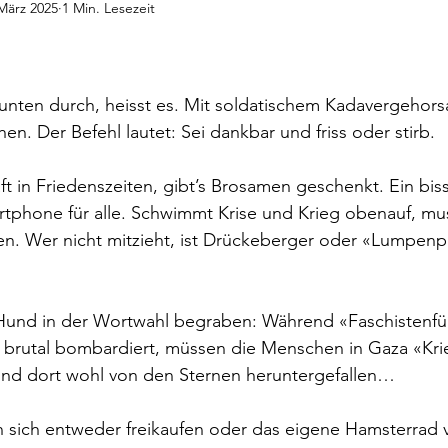
März 2025
1 Min. Lesezeit
deos
Gedanken
Audiobeiträge
nen bewertet.
unten durch, heisst es. Mit soldatischem Kadavergehor
n. Der Befehl lautet: Sei dankbar und friss oder stirb.
t in Friedenszeiten, gibt’s Brosamen geschenkt. Ein bis
rtphone für alle. Schwimmt Krise und Krieg obenauf, mu
en. Wer nicht mitzieht, ist Drückeberger oder «Lumpenpa
Hund in der Wortwahl begraben: Während «Faschistenfüh
e brutal bombardiert, müssen die Menschen in Gaza «Kri
sind dort wohl von den Sternen heruntergefallen…
n sich entweder freikaufen oder das eigene Hamsterrad 