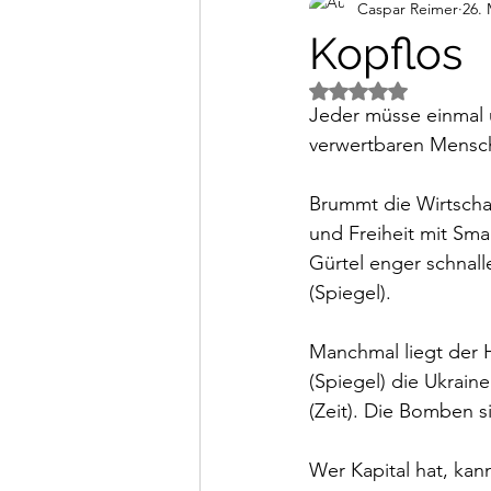
Caspar Reimer
26. 
Alltagsimpressionen
Vi
Kopflos
Mit NaN von 5 Ster
Jeder müsse einmal 
verwertbaren Mensche
Brummt die Wirtschaf
und Freiheit mit Sma
Gürtel enger schnall
(Spiegel).
Manchmal liegt der 
(Spiegel) die Ukrain
(Zeit). Die Bomben 
Wer Kapital hat, kan