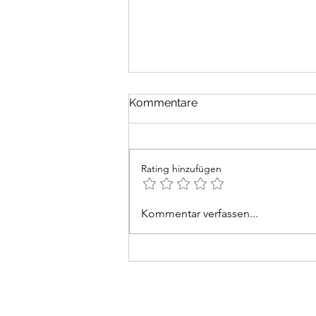
Religionen
Kommentare
Jede Religion muss von sich
behaupten, die einzig wahre zu
sein. Die Gläubigen einer jeden
Rating hinzufügen
haben ihre Häuser für Gebete
und Rituale. Ein „Haus der
Religionen“, wie es das
Kommentar verfassen...
beispielsweise in Bern gibt,