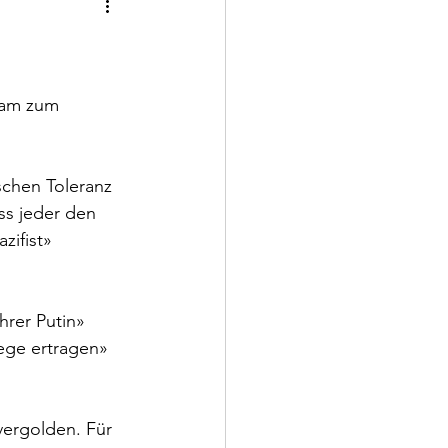
sam zum 
schen Toleranz 
ss jeder den 
zifist» 
rer Putin» 
ege ertragen» 
vergolden. Für 