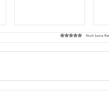
Tod 
Mit 0 von 5 Sternen bewe
Noch keine Rat
Wenn 
gesto
alber
also 
Schreiben, wozu?
eine
erste
mir p