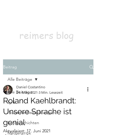
Kontakt
Abonnieren
reimers blog
Beitrag
Alle Beiträge
Daniel Costantino
Alle Beiträge
24. März 2021
3 Min. Lesezeit
Roland Kaehlbrandt:
Lyrik
Unsere Sprache ist
Politische Betrachtungen
genial
Kurzgeschichten
Aktualisiert:
17. Juni 2021
Medienkritik