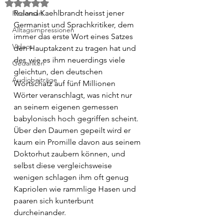
Mit NaN von 5 Sternen bewertet.
Roland Kaehlbrandt heisst jener 
Redensart
Germanist und Sprachkritiker, dem 
Alltagsimpressionen
immer das erste Wort eines Satzes 
Videos
den Hauptakzent zu tragen hat und 
der, wie es ihm neuerdings viele 
Gedanken
gleichtun, den deutschen 
Audiobeiträge
Wortschatz auf fünf Millionen 
Wörter veranschlagt, was nicht nur 
an seinem eigenen gemessen 
babylonisch hoch gegriffen scheint. 
Über den Daumen gepeilt wird er 
kaum ein Promille davon aus seinem 
Doktorhut zaubern können, und 
selbst diese vergleichsweise 
wenigen schlagen ihm oft genug 
Kapriolen wie rammlige Hasen und 
paaren sich kunterbunt 
durcheinander. 