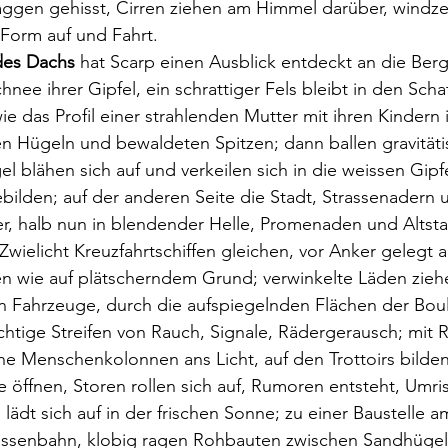
ggen gehisst, Cirren ziehen am Himmel darüber, windzer
 Form auf und Fahrt.
des Dachs 
hat Scarp einen Ausblick entdeckt an die Berg
nee ihrer Gipfel, ein schrattiger Fels bleibt in den Scha
ie das Profil einer strahlenden Mutter mit ihren Kindern
n Hügeln und bewaldeten Spitzen; dann ballen gravitätis
l blähen sich auf und verkeilen sich in die weissen Gipfe
bilden; auf der anderen Seite die Stadt, Strassenadern
, halb nun in blendender Helle, Promenaden und Altstad
Zwielicht Kreuzfahrtschiffen gleichen, vor Anker gelegt a
en wie auf plätscherndem Grund; verwinkelte Läden ziehe
en Fahrzeuge, durch die aufspiegelnden Flächen der Bou
üchtige Streifen von Rauch, Signale, Rädergerausch; mit 
ine Menschenkolonnen ans Licht, auf den Trottoirs bilde
e öffnen, Storen rollen sich auf, Rumoren entsteht, Umri
lädt sich auf in der frischen Sonne; zu einer Baustelle a
trassenbahn, klobig ragen Rohbauten zwischen Sandhüge