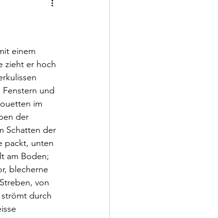
mit einem 
e zieht er hoch 
rkulissen 
n Fenstern und 
ouetten im 
ben der 
m Schatten der 
e packt, unten 
lt am Boden; 
r, blecherne 
Streben, von 
 strömt durch 
isse 