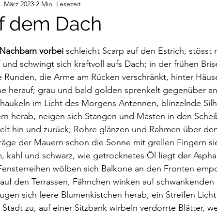
. März 2023
2 Min. Lesezeit
deos
Gedanken
Audiobeiträge
uf dem Dach
nen bewertet.
Nachbarn vorbei 
schleicht Scarp auf den Estrich, stösst 
und schwingt sich kraftvoll aufs Dach; in der frühen Bris
e Runden, die Arme am Rücken verschränkt, hinter Häuse
nne herauf; grau und bald golden sprenkelt gegenüber a
haukeln im Licht des Morgens Antennen, blinzelnde Silh
n herab, neigen sich Stangen und Masten in den Schei
elt hin und zurück; Rohre glänzen und Rahmen über de
räge der Mauern schon die Sonne mit grellen Fingern si
 kahl und schwarz, wie getrocknetes Öl liegt der Aspha
Fensterreihen wölben sich Balkone an den Fronten empo
f auf den Terrassen, Fähnchen winken auf schwankenden 
en sich leere Blumenkistchen herab; ein Streifen Licht
Stadt zu, auf einer Sitzbank wirbeln verdorrte Blätter, we