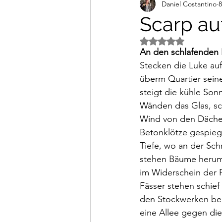
Daniel Costantino
8
Alltagsimpressionen
Vi
Scarp a
Mit NaN von 5 Ster
An den schlafenden 
Stecken die Luke auf 
überm Quartier sein
steigt die kühle So
Wänden das Glas, sc
Wind von den Dächer
Betonklötze gespieg
Tiefe, wo an der Sch
stehen Bäume herum,
im Widerschein der 
Fässer stehen schie
den Stockwerken beug
eine Allee gegen die 