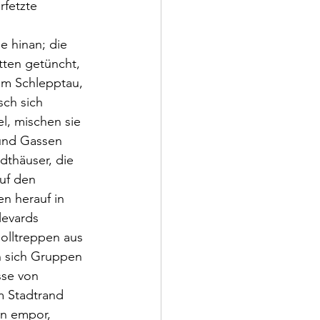
fetzte 
e hinan; die 
tten getüncht, 
 im Schlepptau, 
ch sich 
l, mischen sie 
 und Gassen 
thäuser, die 
uf den 
n herauf in 
levards 
Rolltreppen aus 
n sich Gruppen 
sse von 
m Stadtrand 
ln empor, 