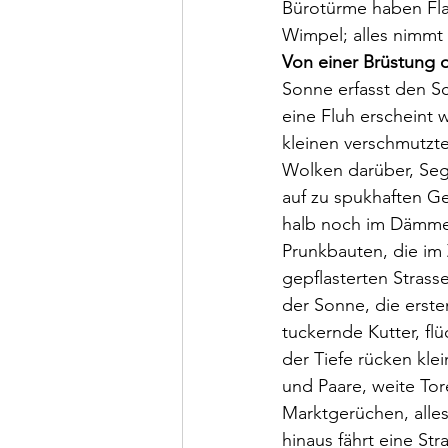
Bürotürme haben Fla
Wimpel; alles nimmt
Von einer Brüstung 
Sonne erfasst den Sch
eine Fluh erscheint w
kleinen verschmutzte
Wolken darüber, Sege
auf zu spukhaften Ge
halb noch im Dämmer
Prunkbauten, die im 
gepflasterten Strass
der Sonne, die erst
tuckernde Kutter, fl
der Tiefe rücken kle
und Paare, weite Tor
Marktgerüchen, alles 
hinaus fährt eine S