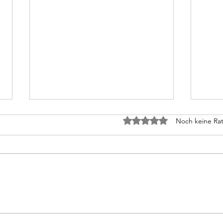
Die Sprachkritik im
Die 
Mit 0 von 5 Sternen bewe
Noch keine Rat
Hinterhof
Hint
Teil II Unschlüssig, ob er
Teil 
entgegnen oder schweigen solle,
Verwa
da sein Gegner jetzt innehielt
dem i
und sich erschöpft am Tisch
renov
aufstützte, langte der Rezensent
Abend
in seine Jacke, fand dort ein
Koryp
Päckchen Tabak und
ein R