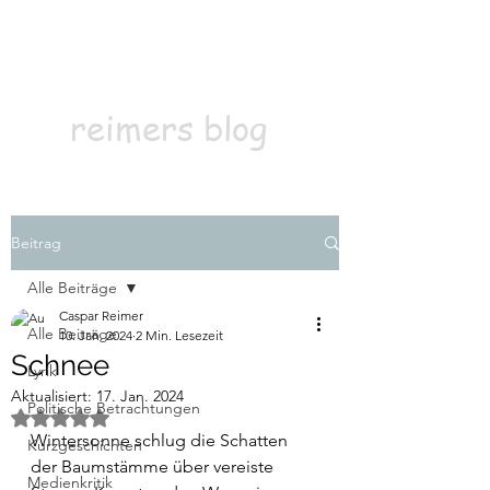
Kontakt
Abonnieren
reimers blog
Beitrag
Alle Beiträge
Caspar Reimer
Alle Beiträge
10. Jan. 2024
2 Min. Lesezeit
Schnee
Lyrik
Aktualisiert:
17. Jan. 2024
Politische Betrachtungen
Mit NaN von 5 Sternen bewertet.
Wintersonne schlug die Schatten 
Kurzgeschichten
der Baumstämme über vereiste 
Medienkritik