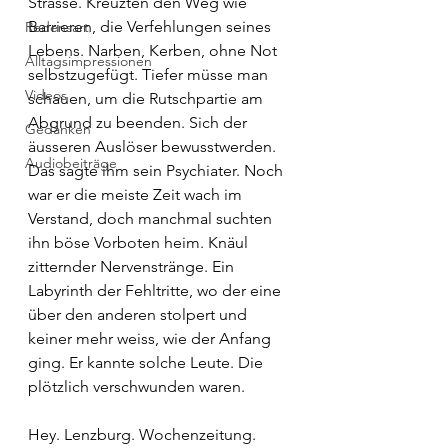
Strasse. Kreuzten den Weg wie 
Barrieren, die Verfehlungen seines 
Redensart
Lebens. Narben, Kerben, ohne Not 
Alltagsimpressionen
selbstzugefügt. Tiefer müsse man 
Videos
schauen, um die Rutschpartie am 
Abgrund zu beenden. Sich der 
Gedanken
äusseren Auslöser bewusstwerden. 
Audiobeiträge
Das sagte ihm sein Psychiater. Noch 
war er die meiste Zeit wach im 
Verstand, doch manchmal suchten 
ihn böse Vorboten heim. Knäul 
zitternder Nervenstränge. Ein 
Labyrinth der Fehltritte, wo der eine 
über den anderen stolpert und 
keiner mehr weiss, wie der Anfang 
ging. Er kannte solche Leute. Die 
plötzlich verschwunden waren.
Hey. Lenzburg. Wochenzeitung. 