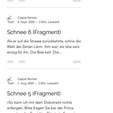
Neulich trat ich, dunkel wars noch, mit dem
Morgenkaffee auf den Balkon. Da griff mich
ein Windstoss beim Leibe – die Tasse
zerschellte,...
Caspar Reimer
4. Sept. 2024
2 Min. Lesezeit
Schnee 6 (Fragment)
Als er auf die Strasse zurückkehrte, schrie die
Welt der Zeiten Lärm. Ihm war, als täte sie’s
einzig für ihn. Die Bise kalt. Die...
Caspar Reimer
7. Aug. 2024
2 Min. Lesezeit