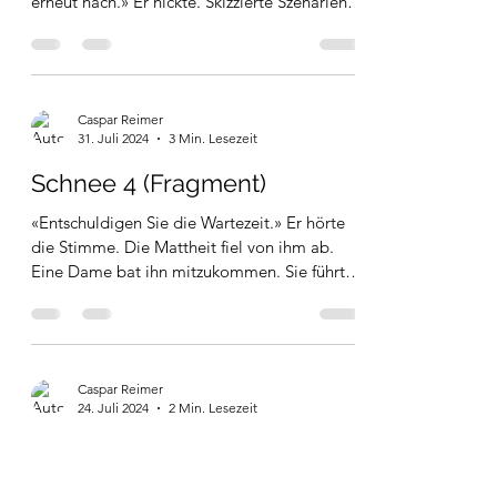
Schnee 5 (Fragment)
«So kann ich mit dem Dokument nichts
anfangen. Bitte fragen Sie bei der Firma
erneut nach.» Er nickte. Skizzierte Szenarien,
malte sich...
Caspar Reimer
31. Juli 2024
3 Min. Lesezeit
Schnee 4 (Fragment)
«Entschuldigen Sie die Wartezeit.» Er hörte
die Stimme. Die Mattheit fiel von ihm ab.
Eine Dame bat ihn mitzukommen. Sie führte
ihn durch...
Caspar Reimer