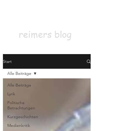
Kontakt
Abonnieren
reimers blog
Start
Alle Beiträge
Alle Beiträge
Lyrik
Politische
Betrachtungen
Kurzgeschichten
Medienkritik