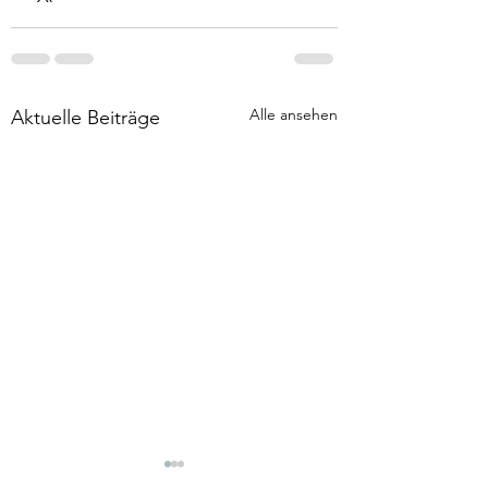
Alle ansehen
Aktuelle Beiträge
papa goll und
O du Holde