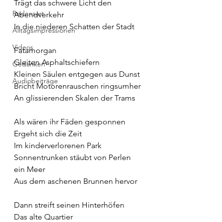
Trägt das schwere Licht den 
Redensart
Abendverkehr 
In die niederen Schatten der Stadt
Alltagsimpressionen
Videos
Fatamorgan 
Gleiten Asphaltschiefern
Gedanken
Kleinen Säulen entgegen aus Dunst
Audiobeiträge
Bricht Motorenrauschen ringsumher
An glissierenden Skalen der Trams
Als wären ihr Fäden gesponnen
Ergeht sich die Zeit 
Im kinderverlorenen Park
Sonnentrunken stäubt von Perlen 
ein Meer
Aus dem aschenen Brunnen hervor
Dann streift seinen Hinterhöfen
Das alte Quartier