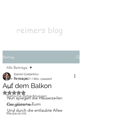
Kontakt
Abonnieren
reimers blog
Beitrag
Alle Beiträge
Daniel Costantino
Alle Beiträge
19. Mai 2021
1 Min. Lesezeit
Auf dem Balkon
Lyrik
Mit NaN von 5 Sternen bewertet.
Politische Betrachtungen
Nun spiegelt die Häuserzeilen 
Der gläserne Turm
Kurzgeschichten
Und durch die entlaubte Allee 
Medienkritik