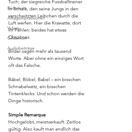
Tuch; der siegreiche Fussballtrainer 
Redensart
in Schale, den seine Jungs in den 
verschwitzten Leibchen durch die 
Alltagsimpressionen
Luft werfen. Hier die Krawatte, dort 
Videos
ihr Fehlen: beides hat etwas 
Obszönes.
Gedanken
Audiobeiträge
Bilder sagen mehr als tausend 
Worte. Aber ohne ein einziges Wort 
oft das Falsche.
Bäbel, Böbel, Babel – ein bisschen 
Schnabelwetz, ein bisschen 
Tintenklecks. Und schon werden die 
Dinge historisch. 
Simple Remarque
Hochgelobt, meistverkauft. Zeitlos 
gültig. Also kauft man endlich das 