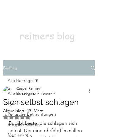
Kontakt
Abonnieren
reimers blog
Beitrag
Alle Beiträge
Caspar Reimer
Alle Beiträge
18. Feb.
3 Min. Lesezeit
Sich selbst schlagen
Lyrik
Aktualisiert:
13. März
Politische Betrachtungen
Mit NaN von 5 Sternen bewertet.
Es gibt Leute, die schlagen sich 
Kurzgeschichten
selbst. Der eine ohrfeigt im stillen 
Medienkritik