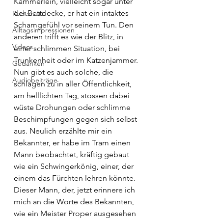
Kämmerlein, vielleicht sogar unter 
der Bettdecke, er hat ein intaktes 
Redensart
Schamgefühl vor seinem Tun. Den 
Alltagsimpressionen
anderen trifft es wie der Blitz, in 
Videos
einer schlimmen Situation, bei 
Trunkenheit oder im Katzenjammer. 
Gedanken
Nun gibt es auch solche, die 
Audiobeiträge
schlagen zu in aller Öffentlichkeit, 
am helllichten Tag, stossen dabei 
wüste Drohungen oder schlimme 
Beschimpfungen gegen sich selbst 
aus. Neulich erzählte mir ein 
Bekannter, er habe im Tram einen 
Mann beobachtet, kräftig gebaut 
wie ein Schwingerkönig, einer, der 
einem das Fürchten lehren könnte. 
Dieser Mann, der, jetzt erinnere ich 
mich an die Worte des Bekannten, 
wie ein Meister Proper ausgesehen 