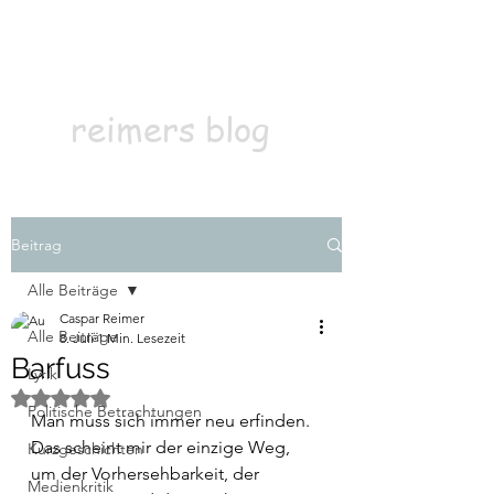
Kontakt
Abonnieren
reimers blog
Beitrag
Alle Beiträge
Caspar Reimer
Alle Beiträge
8. Juli
1 Min. Lesezeit
Barfuss
Lyrik
Mit NaN von 5 Sternen bewertet.
Politische Betrachtungen
Man muss sich immer neu erfinden. 
Das scheint mir der einzige Weg, 
Kurzgeschichten
um der Vorhersehbarkeit, der 
Medienkritik