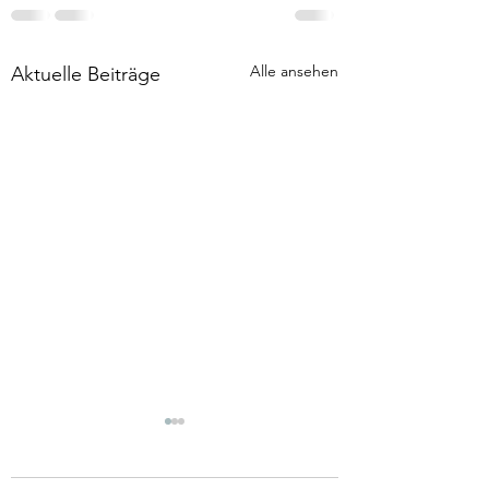
Alle ansehen
Aktuelle Beiträge
Tod & Aufersteh
Wenn mal wieder ei