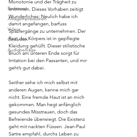
Monotonie und der Trägheit zu 
Redensart
entrinnen. Dieses Vorhaben zeitigt 
Wunderliches: Neulich habe ich 
Alltagsimpressionen
damit angefangen, barfuss 
Videos
Spaziergänge zu unternehmen. Der 
Rest des Körpers ist in gepflegte 
Gedanken
Kleidung gehüllt. Dieser stilistische 
Audiobeiträge
Bruch am unteren Ende sorgt für 
Irritation bei den Passanten, und mir 
geht’s gut dabei.
Seither sehe ich mich selbst mit 
anderen Augen, kenne mich gar 
nicht. Eine fremde Haut ist an mich 
gekommen. Man hegt anfänglich 
gesundes Misstrauen, doch das 
Befreiende überwiegt. Die Existenz 
geht mit nackten Füssen. Jean-Paul 
Sartre empfahl, durchs Leben zu 